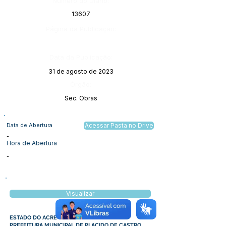
Número do Diário:
13607
Página da Publicação:
Data da Publicação:
31 de agosto de 2023
Órgão:
Sec. Obras
Data de Abertura
Acessar Pasta no Drive
-
Hora de Abertura
-
Visualizar
ESTADO DO ACRE
PREFEITURA MUNICIPAL DE PLACIDO DE CASTRO