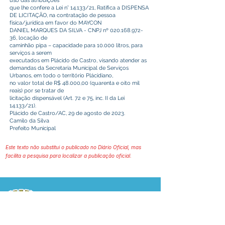
uso das atribuições
que lhe confere a Lei n° 14.133/21, Ratifica a DISPENSA
DE LICITAÇÃO, na contratação de pessoa
física/jurídica em favor do MAYCON
DANIEL MARQUES DA SILVA - CNPJ nº
020.168.972-
36
, locação de
caminhão pipa – capacidade para 10.000 litros, para
serviços a serem
executados em Plácido de Castro, visando atender as
demandas da Secretaria Municipal de Serviços
Urbanos, em todo o território Plácidiano,
no valor total de R$ 48.000,00 (quarenta e oito mil
reais) por se tratar de
licitação dispensável (Art. 72 e 75, inc. II da Lei
14.133/21).
Plácido de Castro/AC, 29 de agosto de 2023.
Camilo da Silva
Prefeito Municipal
Este texto não substitui o publicado no Diário Oficial, mas
facilita a pesquisa para localizar a publicação oficial.
Prefeitura Municipal
de Plácido de Castro