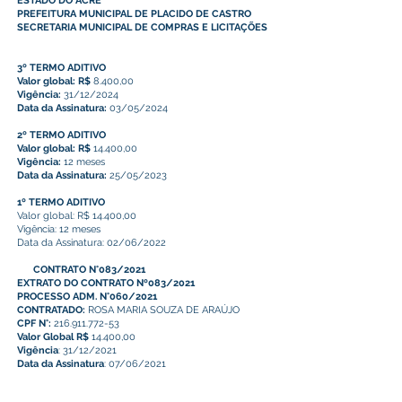
ESTADO DO ACRE
PREFEITURA MUNICIPAL DE PLACIDO DE CASTRO
SECRETARIA MUNICIPAL DE COMPRAS E LICITAÇÕES
3º TERMO ADITIVO
Valor global: R$
8.400,00
Vigência:
31/12/2024
Data da Assinatura:
03/05/2024
2º TERMO ADITIVO
Valor global: R$
14.400,00
Vigência:
12 meses
Data da Assinatura:
25/05/2023
1º TERMO ADITIVO
Valor global: R$ 14.400,00
Vigência: 12 meses
Data da Assinatura: 02/06/2022
CONTRATO N°083/2021
EXTRATO DO
CONTRATO Nº083/2021
PROCESSO ADM. N°060/2021
CONTRATADO:
ROSA MARIA SOUZA DE ARAÚJO
CPF N°:
216.911.772-53
Valor Global R$
14.400,00
Vigência
: 31/12/2021
Data da Assinatura
: 07/06/2021