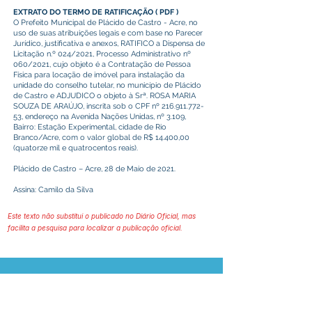
EXTRATO DO TERMO DE RATIFICAÇÃO
(
PDF
)
O Prefeito Municipal de Plácido de Castro - Acre, no
uso de suas atribuições legais e com base no Parecer
Jurídico, justificativa e anexos, RATIFICO a Dispensa de
Licitação n.º 024/2021, Processo Administrativo nº
060/2021, cujo objeto é a Contratação de Pessoa
Física para locação de imóvel para instalação da
unidade do conselho tutelar, no município de Plácido
de Castro e ADJUDICO o objeto à Srª. ROSA MARIA
SOUZA DE ARAÚJO, inscrita sob o CPF nº
216.911.772-
53
, endereço na Avenida Nações Unidas, nº 3.109,
Bairro: Estação Experimental, cidade de Rio
Branco/Acre, com o valor global de R$ 14.400,00
(quatorze mil e quatrocentos reais).
Plácido de Castro – Acre, 28 de Maio de 2021.
Assina: Camilo da Silva
Este texto não substitui o publicado no Diário Oficial, mas
facilita a pesquisa para localizar a publicação oficial.
Prefeitura Municipal