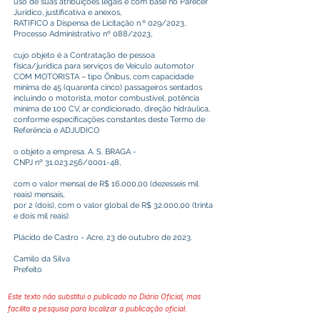
uso de suas atribuições legais e com base no Parecer
Jurídico, justificativa e anexos,
RATIFICO a Dispensa de Licitação n.º 029/2023,
Processo Administrativo nº 088/2023,
cujo objeto é a Contratação de pessoa
física/jurídica para serviços de Veículo automotor
COM MOTORISTA – tipo Ônibus, com capacidade
mínima de 45 (quarenta cinco) passageiros sentados
incluindo o motorista, motor combustível, potência
mínima de 100 CV, ar condicionado, direção hidráulica,
conforme especificações constantes deste Termo de
Referência e ADJUDICO
o objeto a empresa. A. S. BRAGA -
CNPJ nº
31.023.256
/0001-48,
com o valor mensal de R$ 16.000,00 (dezesseis mil
reais) mensais,
por 2 (dois), com o valor global de R$ 32.000,00 (trinta
e dois mil reais).
Plácido de Castro - Acre, 23 de outubro de 2023.
Camilo da Silva
Prefeito
Este texto não substitui o publicado no Diário Oficial, mas
facilita a pesquisa para localizar a publicação oficial.