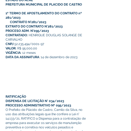
ESTADO DO ACRE
PREFEITURA MUNICIPAL DE PLACIDO DE CASTRO
1º TERMO DE APOSTILAMENTO DO CONTRATO nº
281/2023
CONTRATO N°281/2023
EXTRATO DO CONTRATO N°281/2023
PROCESO ADM. N°095/2023
CONTRATADO:
HENRIQUE DOUGLAS SOLANGE DE
CARVALHO
CNPJ
52.235.494/0001-97
VALOR:
R$ 95.000,00
VIGÊNCIA:
12 meses
DATA DA ASSINATURA
: 14 de dezembro de 2023
RATIFICAÇÃO
DISPENSA DE LICITAÇÃO N° 034/2023
PROCESSO ADMINISTRATIVO Nº 095/2023
O Prefeito de Plácido de Castro, Camilo da Silva, no
uso das atribuições legais que lhe confere a Lei n°
14.133/21, RATIFICO a Dispensa para a contratação de
empresa para executar os serviços de manutenção
preventiva e corretiva nos veículos pesados e