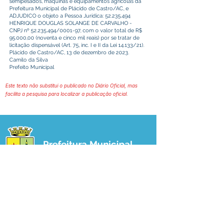
semipesados, maquinas e equipamentos agrícolas da
Prefeitura Municipal de Plácido de Castro/AC, e
ADJUDICO o objeto a Pessoa Jurídica:
52.235.494
HENRIQUE DOUGLAS SOLANGE DE CARVALHO -
CNPJ nº
52.235.494
/0001-97, com o valor total de R$
95.000,00 (noventa e cinco mil reais) por se tratar de
licitação dispensável (Art. 75, inc. I e II da Lei 14.133/21).
Plácido de Castro/AC, 13 de dezembro de 2023.
Camilo da Silva
Prefeito Municipal
Este texto não substitui o publicado no Diário Oficial, mas
facilita a pesquisa para localizar a publicação oficial.
Prefeitura Municipal
de Plácido de Castro
Poder Executivo
SERVIÇO DE ATENDIMENTO AO 
CIDADÃO (SIC) E OUVIDORIA
Prefeitura de Plácido de Castro - Estado 