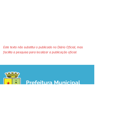
Este texto não substitui o publicado no Diário Oficial, mas
facilita a pesquisa para localizar a publicação oficial.
Prefeitura Municipal
de Plácido de Castro
Poder Executivo
SERVIÇO DE ATENDIMENTO AO 
CIDADÃO (SIC) E OUVIDORIA
Prefeitura de Plácido de Castro - Estado 