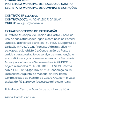
ESTADO DO ACRE
PREFEITURA MUNICIPAL DE PLACIDO DE CASTRO
SECRETARIA MUNICIPAL DE COMPRAS E LICITAÇÕES
CONTRATO Nº 151/2021
CONTRATADO(A):
M. AGNALDO F. DA SILVA
CNPJ N°:
04.452.107/0001-21
EXTRATO DO TERMO DE RATIFICAÇÃO
O Prefeito Municipal de Plácido de Castro - Acre, no
uso de suas atribuições legais e com base no Parecer
Jurídico, justificativa e anexos, RATIFICO a Dispensa de
Licitação n.º 037/2021, Processo Administrativo nº
077/2021, cujo objeto é a Contratação de Pessoa
Jurídica para prestação de serviço de manutenção em
ar condicionado, conforme a demanda da Secretaria
Municipal de Saúde e Saneamento e ADJUDICO o
objeto a empresa M. AGNALDO F. DA SILVA, Inscrita
sob o CNPJ nº
04.452.107
/0001-21 endereço na Av.
Diamantino Augusto de Macedo, nº 865, Bairro:
Centro, cidade de Plácido de Castro/AC, com o valor
global de R$ 17.100,00 (dezessete mil e cem reais).
Plácido de Castro – Acre, 01 de outubro de 2021.
Assina: Camilo da Silva