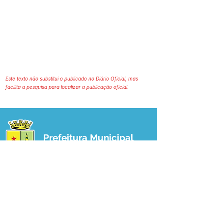
Este texto não substitui o publicado no Diário Oficial, mas
facilita a pesquisa para localizar a publicação oficial.
Prefeitura Municipal
de Plácido de Castro
Poder Executivo
SERVIÇO DE ATENDIMENTO AO 
CIDADÃO (SIC) E OUVIDORIA
Prefeitura de Plácido de Castro - Estado 