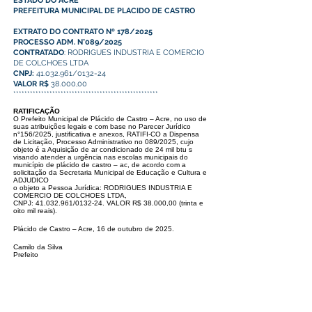
ESTADO DO ACRE
PREFEITURA MUNICIPAL DE PLACIDO DE CASTRO
EXTRATO DO CONTRATO Nº 178/2025
PROCESSO ADM. N°089/2025
CONTRATADO
: RODRIGUES INDUSTRIA E COMERCIO
DE COLCHOES LTDA
CNPJ:
41.032.961/0132-24
VALOR R$
38.000,00
****************************************************
RATIFICAÇÃO
O Prefeito Municipal de Plácido de Castro – Acre, no uso de
suas atribuições legais e com base no Parecer Jurídico
n°156/2025, justificativa e anexos, RATIFI-
CO a Dispensa
de Licitação, Processo Administrativo no 089/2025, cujo
objeto é a Aquisição de ar condicionado de 24 mil btu ́s
visando atender a urgência nas
escolas municipais do
município de plácido de castro – ac, de acordo com a
solicitação da Secretaria Municipal de Educação e Cultura e
ADJUDICO
o objeto
a Pessoa Jurídica: RODRIGUES INDUSTRIA E
COMERCIO DE COLCHOES LTDA,
CNPJ:
41.032.961
/0132-24. VALOR R$ 38.000,00 (trinta e
oito mil reais).
Plácido de Castro – Acre, 16 de outubro de 2025.
Camilo da Silva
Prefeito