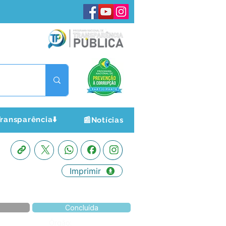
ransparência⬇️
📰Notícias
Imprimir
Concluída
Órgão: