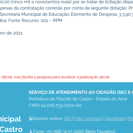
,00 (cinco mil e novecentos reais) por se tratar de licitação dispens
spesas da contratação correrão por conta da seguinte dotação: P
 Secretaria Municipal de Educação; Elemento de Despesa: 3.3.90.
ídica; Fonte Recurso: 001 – RPM
ro de 2021.
 Oficial, mas facilita a pesquisa para localizar a publicação oficial.
SERVIÇO DE ATENDIMENTO AO CIDADÃO (SIC) E
Prefeitura de Plácido de Castro - Estado do Acre
CNPJ 04.076.733/0001-60
icipal
💻Acesso online: 
SIC 
| 
Fale Conosco
 | 
Ouvidoria
 | 
Po
 Castro
📱Fone: +55 (68) 3237-1066 (Beto Faustino)