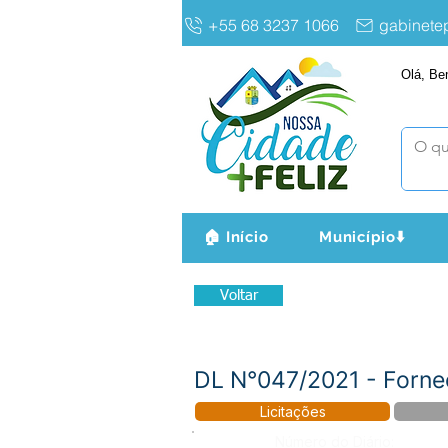
+55 68 3237 1066
gabinet
Olá, Be
🏠 Início
Município⬇️
Voltar
DL N°047/2021 - Fornec
Licitações
Número do Diário: