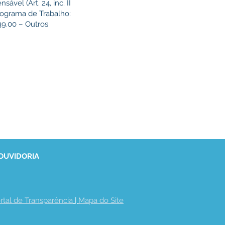
ável (Art. 24, inc. II
rograma de Trabalho:
39.00 – Outros
 OUVIDORIA
rtal de Transparência
 | 
Mapa do Site