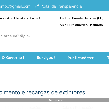
epmpc@gmail.com
Portal da Transparência
m-vindo a Plácido de Castro!
Prefeito
Camilo Da Silva (PP)
Vice
Luiz Americo Hasimoto
O Governo⬇️
Serviços⬇️
T
Publicações🔽
imento e recargas de extintores
Dispensa
Página da Publicação:
Data da Publicação: