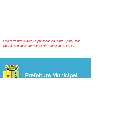
Este texto não substitui o publicado no Diário Oficial, mas
facilita a pesquisa para localizar a publicação oficial.
Prefeitura Municipal
de Plácido de Castro
Poder Executivo
SERVIÇO DE ATENDIMENTO AO 
CIDADÃO (SIC) E OUVIDORIA
Prefeitura de Plácido de Castro - Estado 
do Acre