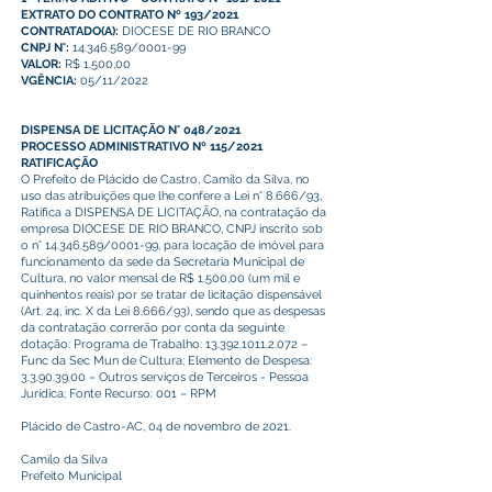
EXTRATO DO CONTRATO Nº 193/2021
CONTRATADO(A):
DIOCESE DE RIO BRANCO
CNPJ N°:
14.346.589/0001-99
VALOR:
R$ 1.500,00
VGÊNCIA:
05/11/2022
DISPENSA DE LICITAÇÃO N° 048/2021
PROCESSO ADMINISTRATIVO Nº 115/2021
RATIFICAÇÃO
O Prefeito de Plácido de Castro, Camilo da Silva, no
uso das atribuições que lhe confere a Lei n° 8.666/93,
Ratifica a DISPENSA DE LICITAÇÃO, na contratação da
empresa DIOCESE DE RIO BRANCO, CNPJ inscrito sob
o n°
14.346.589
/0001-99, para locação de imóvel para
funcionamento da sede da Secretaria Municipal de
Cultura, no valor mensal de R$ 1.500,00 (um mil e
quinhentos reais) por se tratar de licitação dispensável
(Art. 24, inc. X da Lei 8.666/93), sendo que as despesas
da contratação correrão por conta da seguinte
dotação: Programa de Trabalho:
13.392.1011.2.072
–
Func da Sec Mun de Cultura; Elemento de Despesa:
3.3.90.39.00
– Outros serviços de Terceiros - Pessoa
Jurídica; Fonte Recurso: 001 – RPM
Plácido de Castro-AC, 04 de novembro de 2021.
Camilo da Silva
Prefeito Municipal