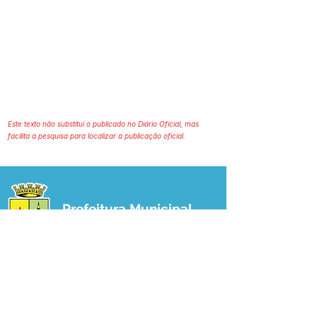
Este texto não substitui o publicado no Diário Oficial, mas
facilita a pesquisa para localizar a publicação oficial.
Prefeitura Municipal
de Plácido de Castro
Poder Executivo
SERVIÇO DE ATENDIMENTO AO 
CIDADÃO (SIC) E OUVIDORIA
Prefeitura de Plácido de Castro - Estado 