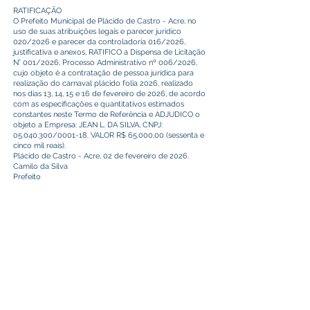
RATIFICAÇÃO
O Prefeito Municipal de Plácido de Castro - Acre, no
uso de suas atribuições legais e parecer jurídico
020/2026 e parecer da controladoria 016/2026,
justificativa e anexos, RATIFICO a Dispensa de Licitação
N° 001/2026, Processo Administrativo nº 006/2026,
cujo objeto é a contratação de pessoa jurídica para
realização do carnaval plácido folia 2026, realizado
nos dias 13, 14, 15 e 16 de fevereiro de 2026, de acordo
com as especificações e quantitativos estimados
constantes neste Termo de Referência e ADJUDICO o
objeto a Empresa: JEAN L. DA SILVA, CNPJ:
05.040.300/0001-18. VALOR R$ 65.000,00 (sessenta e
cinco mil reais).
Plácido de Castro - Acre, 02 de fevereiro de 2026.
Camilo da Silva
Prefeito