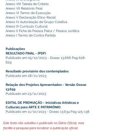
Anexo VIII Tabela de Critério
Anexo VII Relatório Final
Anexo VI Termo de Execução
Anexo V Declaração Ético-Racial
Anexo IV Autorização de Grupo Coletiva
Anexo III Curriculo Cultural
Anexo II
Ficha de Pessoa Física
/
Pessoa Jurídica
Anexo I Termo de Contra Partida
Publicações
RESULTADO FINAL
-
(PDF)
Publicado em 05/12/2023 - Doeac 13.666 Pag 628-
629
Resultado provisório dos contemplados
Publicado em 28/11/2023
Relação dos Projetos Apresentados
-
Versão Doeac
13.659
Publicado em 23/11/2023
EDITAL DE PREMIAÇÃO - Iniciativas Artísticas e
Culturais para ARTE E PATRIMÔNIO
Publicado em 11/10/2023 - Doeac 13.634 Pag 125-138
Este texto não substitui o publicado no Diário Oficial, mas
facilita a pesquisa para localizar a publicação oficial.