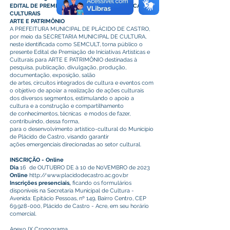
EDITAL DE PREMIAÇÃO – INICIATIVAS ARTÍSTICAS E
CULTURAIS
ARTE E PATRIMÔNIO
A PREFEITURA MUNICIPAL DE PLÁCIDO DE CASTRO,
por meio da SECRETARIA MUNICIPAL DE CULTURA,
neste identificada como SEMCULT, torna público o
presente Edital de Premiação de Iniciativas Artísticas e
Culturais para ARTE E PATRIMÔNIO destinadas à
pesquisa, publicação, divulgação, produção,
documentação, exposição, salão
de artes, circuitos integrados de cultura e eventos com
o objetivo de apoiar a realização de ações culturais
dos diversos segmentos, estimulando o apoio a
cultura e a construção e compartilhamento
de conhecimentos, técnicas e modos de fazer,
contribuindo, dessa forma,
para o desenvolvimento artístico-cultural do Município
de Plácido de Castro, visando garantir
ações emergenciais direcionadas ao setor cultural.
INSCRIÇÃO - Online
Dia
16 de OUTUBRO DE à 10 de N0VEMBRO de 2023
Online
http://www.placidodecastro.ac.gov.br
Inscrições presenciais,
ficando os formulários
disponíveis na Secretaria Municipal de Cultura -
Avenida: Epitácio Pessoas, nº 149, Bairro Centro, CEP
69.928-000, Plácido de Castro - Acre, em seu horário
comercial.
Anexo IX Cronograma