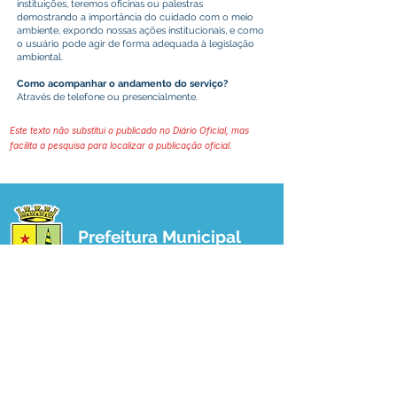
instituições, teremos oficinas ou palestras
demostrando a importância do cuidado com o meio
ambiente, expondo nossas ações institucionais, e como
o usuário pode agir de forma adequada à legislação
ambiental.
Como acompanhar o andamento do serviço?
Através de telefone ou presencialmente.
Este texto não substitui o publicado no Diário Oficial, mas
facilita a pesquisa para localizar a publicação oficial.
Prefeitura Municipal
de Plácido de Castro
Poder Executivo
SERVIÇO DE ATENDIMENTO AO 
CIDADÃO (SIC) E OUVIDORIA
Prefeitura de Plácido de Castro - Estado 
do Acre