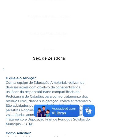
Página da Publicação:
Data da Publicação:
Órgão:
Sec. de Zeladoria
O que é o serviço?
Com a equipe de Educação Ambiental, realizamos
diversas ações com objetivo de conscientizar os
usuários da responsabilidade compartilhada da
Prefeitura e do Cidadão, para com o tratamento dos
resíduos (lixo), desde sua geração, coleta e tratamento.
São atividades porta a porta (domiciliares) nos bairros,
palestras e oficinas em instituições públicas e privadas,
visita técnica acompanhada na nossa Unidade de
Tratamento e Disposição Final de Resíduos Sólidos do
Município – UTRE.
Como solicitar?