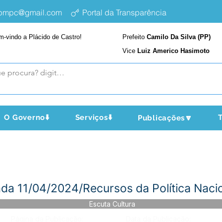
epmpc@gmail.com
Portal da Transparência
m-vindo a Plácido de Castro!
Prefeito
Camilo Da Silva (PP)
Vice
Luiz Americo Hasimoto
O Governo⬇️
Serviços⬇️
T
Publicações🔽
ada 11/04/2024/Recursos da Política Nacio
Escuta Cultura
Página da Publicação:
Data da Publicação: