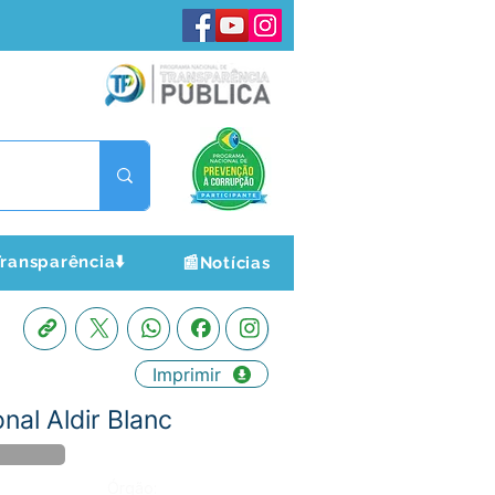
ransparência⬇️
📰Notícias
Imprimir
nal Aldir Blanc
Órgão: