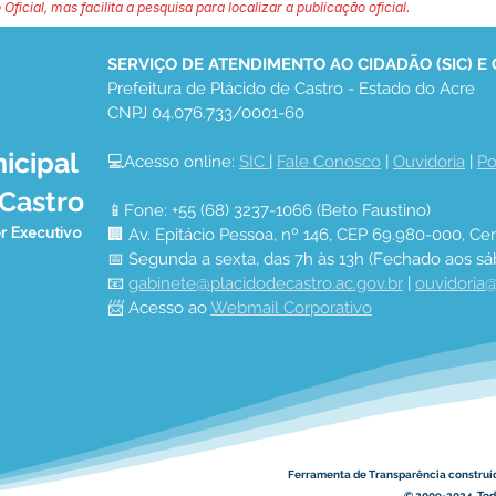
 Oficial, mas facilita a pesquisa para localizar a publicação oficial.
SERVIÇO DE ATENDIMENTO AO CIDADÃO (SIC) E
Prefeitura de Plácido de Castro - Estado do Acre
CNPJ 04.076.733/0001-60
icipal
💻Acesso online: 
SIC 
| 
Fale Conosco
 | 
Ouvidoria
 | 
Po
 Castro
📱Fone: +55 (68) 3237-1066 (Beto Faustino)
r Executivo
🏢 Av. Epitácio Pessoa, nº 146, CEP 69.980-000, Cen
📅 Segunda a sexta, das 7h às 13h (Fechado aos sá
📧 
gabinete@placidodecastro.ac.gov.br
 | 
ouvidoria@
📨 Acesso ao 
Webmail Corporativo
Ferramenta de Transparência construí
© 2009-2024. Todo