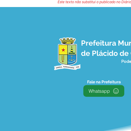
Este texto não substitui o publicado no Diário
Prefeitura Mun
de Plácido de
Pode
Fale na Prefeitura
Whatsapp