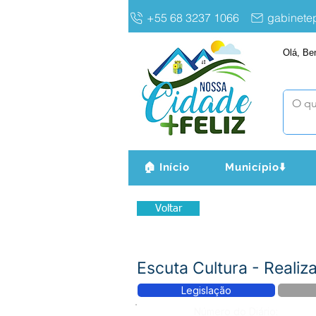
+55 68 3237 1066
gabinet
Olá, Be
🏠 Início
Município⬇️
Voltar
Escuta Cultura - Realiz
Legislação
Número do Diário: