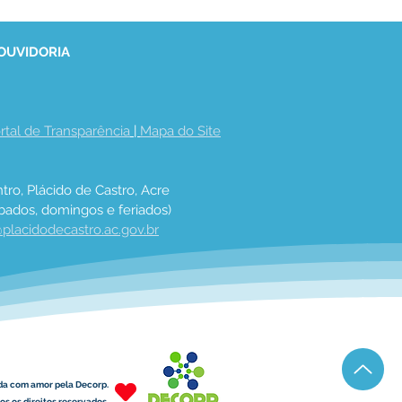
 OUVIDORIA
rtal de Transparência
 | 
Mapa do Site
tro, Plácido de Castro, Acre
bados, domingos e feriados)
placidodecastro.ac.gov.br
da com amor pela Decorp.
s os direitos reservados.