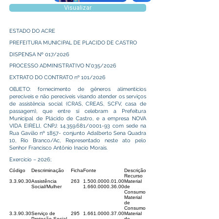
Visualizar
ESTADO DO ACRE
PREFEITURA MUNICIPAL DE PLACIDO DE CASTRO
DISPENSA Nº 017/2026
PROCESSO ADMINISTRATIVO N°035/2026
EXTRATO DO CONTRATO nº 101/2026
OBJETO: fornecimento de gêneros alimentícios
perecíveis e não perecíveis visando atender os serviços
de assistência social (CRAS, CREAS, SCFV, casa de
passagem), que entre si celebram a Prefeitura
Municipal de Plácido de Castro, e a empresa NOVA
VIDA EIRELI, CNPJ:
14.359.681
/0001-93 com sede na
Rua Gavião nº 1857- conjunto Adalberto Sena Quadra
10, Rio Branco/Ac, Representado neste ato pelo
Senhor Francisco Antônio Inacio Morais.
Exercício – 2026;
Código
Descriminação
Ficha
Fonte
Descrição
Recurso
3.3.90.30
Assistência
263
1.500.0000.01.00
Material
Social/Mulher
1.660.0000.36.00
de
Consumo
Material
de
Consumo
3.3.90.30
Serviço de
295
1.661.0000.37.00
Material
Proteção Social
de