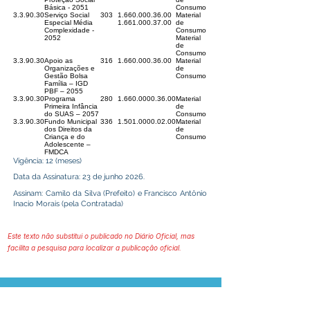
Básica - 2051
Consumo
3.3.90.30
Serviço Social
303
1.660.000.36.00
Material
Especial Média
1.661.000.37.00
de
Complexidade -
Consumo
2052
Material
de
Consumo
3.3.90.30
Apoio as
316
1.660.000.36.00
Material
Organizações e
de
Gestão Bolsa
Consumo
Família – IGD
PBF – 2055
3.3.90.30
Programa
280
1.660.0000.36.00
Material
Primeira Infância
de
do SUAS – 2057
Consumo
3.3.90.30
Fundo Municipal
336
1.501.0000.02.00
Material
dos Direitos da
de
Criança e do
Consumo
Adolescente –
FMDCA
Vigência: 12 (meses)
Data da Assinatura: 23 de junho 2026.
Assinam: Camilo da Silva (Prefeito) e Francisco Antônio
Inacio Morais (pela Contratada)
Este texto não substitui o publicado no Diário Oficial, mas
facilita a pesquisa para localizar a publicação oficial.