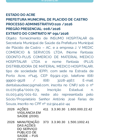
Visualizar
ESTADO DO ACRE
PREFEITURA MUNICIPAL DE PLACIDO DE CASTRO
PROCESSO ADMINISTRATIVO:020 /2026
PREGÃO PRESENCIAL: 008/2026
EXTRATO DO CONTRATO Nº 091/2026
Objeto: fornecimento de INSUMO HOSPITALAR da
Secretaria Municipal de Saúde da Prefeitura Municipal
de Plácido de Castro – AC, e a empresa J. V MEDIC
COMERCIO & SERVICOS LTDA, (Nome Fantasia:
ODONTO-PLUS COMERCIO DE MATERIAL MEDICO
HOSPITALAR LTDA e nome Fantasia (PLUS
DISTRIBUIDORA DE MATERIAL MEDICO HOSPITALAR),
tipo de sociedade (EPP), com sede na Estrada de
Porto Acre, nº145, CEP
69.921-230
, telefone
(68)
99900-9528
/
(68) 3228-4567
, E-mail:
dentalsaudeac@gmail.com
, inscrita no CNPJ sob o nº
01.070.964
/0001-79, Inscrição Estadual n.
01.003.405
/001-62, neste ato representada pelo
Sócio/Proprietário Senhor Antônio José Farias de
Souza, inscrito no CPF nº
112.924.402-44
.
2026
AÇÕES
411
3.3.90.30
1.600.000.22.42
VIGILANCIA EM
SAÚDE (2030)
2026
MANUTENÇÃO
373
3.3.90.30
1.500.1002.41
DAS AÇÕES
DO SERVIÇO
PÚBLICO DE
SAÚDE – FUS
(2024)