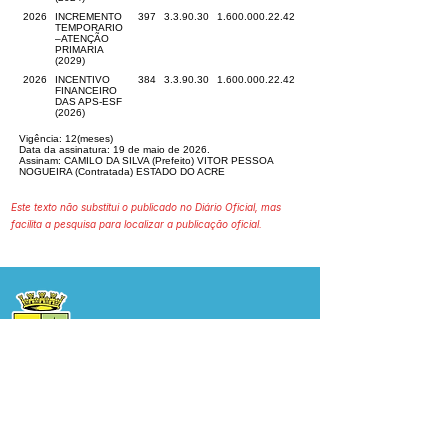
2026
INCREMENTO
397
3.3.90.30
1.600.000.22.42
TEMPORARIO
–ATENÇÃO
PRIMARIA
(2029)
2026
INCENTIVO
384
3.3.90.30
1.600.000.22.42
FINANCEIRO
DAS APS-ESF
(2026)
Vigência: 12(meses)
Data da assinatura: 19 de maio de 2026.
Assinam: CAMILO DA SILVA (Prefeito) VITOR PESSOA
NOGUEIRA (Contratada) ESTADO DO ACRE
Este texto não substitui o publicado no Diário Oficial, mas
facilita a pesquisa para localizar a publicação oficial.
Prefeitura Municipal
de Plácido de Castro
Poder Executivo
SERVIÇO DE ATENDIMENTO AO 