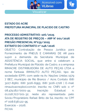
Visualizar
ESTADO DO ACRE
PREFEITURA MUNICIPAL DE PLACIDO DE CASTRO
PROCESSO ADMISTRATIVO: 106/2025
ATA DE REGISTRO DE PREÇOS – ARP N° 001/2026
PREGÃO PRESENCIAL Nº035/2025
EXTRATO DO CONTRATO nº 048/2026
OBJETO: Contratação de Pessoa Jurídica para
Fornecimento de PNEUS E CAMARAS DE AR para
suprir a demanda da Secretaria Municipal de
ASSISTÊNCIA SOCIAL, que entre si celebram a
Prefeitura Municipal de Plácido de Castro, e a empresa
RIMACRE DISTRIBUIDORA DE AUTO PEÇAS LTDA e
nome Fantasia (RIMAUTO AUTO PEÇAS), tipo de
sociedade (EPP), com sede na Av. Nações Unidas 1579
7 BEC, município de Rio Branco / Acre, Contato
(68)
3227-8580
;
(68) 3226-6955
;
(68) 3226-1728
| E-mail:
rimautoacre@bol.com.br
, inscrita no CNPJ sob o nº
08.474.182
/0001-44, Inscrição Estadual n.
01.018.707
/001-32, neste ato representada pelo
Sócio/Proprietário Rafael Brito de Sá, inscrito no CPF
nº
008.638.122-95
.
Exercício – 2026;
FICHA