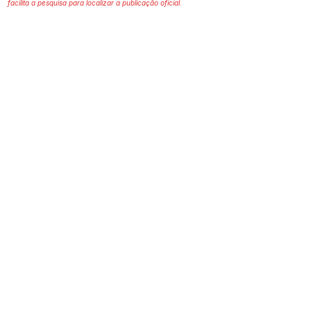
facilita a pesquisa para localizar a publicação oficial.
Prefeitura Municipal
de Plácido de Castro
Poder Executivo
SERVIÇO DE ATENDIMENTO AO 
CIDADÃO (SIC) E OUVIDORIA
Prefeitura de Plácido de Castro - Estado 
do Acre
CNPJ 04.076.733/0001-60
💻Acesso online: 
SIC 
| 
Fale Conosco
 | 
Ouvidoria
 | 
Portal de Transparência
 | 
Mapa do Site
📱Fone: +55 (68) 3237-1066 (Beto 