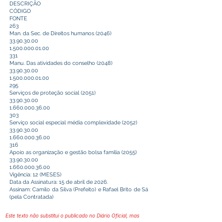
DESCRIÇÃO
CÓDIGO
FONTE
263
Man. da Sec. de Direitos humanos (2046)
33.90.30.00
1.500.000.01.00
331
Manu. Das atividades do conselho (2048)
33.90.30.00
1.500.000.01.00
295
Serviços de proteção social (2051)
33.90.30.00
1.660.000.36.00
303
Serviço social especial média complexidade (2052)
33.90.30.00
1.660.000.36.00
316
Apoio as organização e gestão bolsa familia (2055)
33.90.30.00
1.660.000.36.00
Vigência: 12 (MESES)
Data da Assinatura: 15 de abril de 2026.
Assinam: Camilo da Silva (Prefeito) e Rafael Brito de Sá
(pela Contratada)
Este texto não substitui o publicado no Diário Oficial, mas