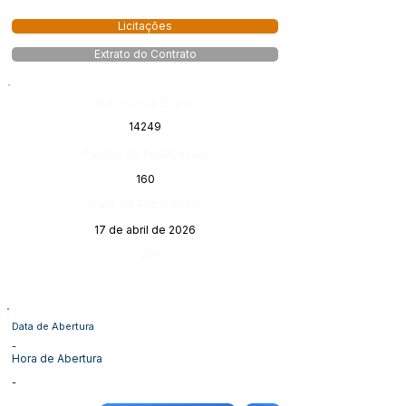
Licitações
Extrato do Contrato
Número do Diário:
14249
Página da Publicação:
160
Data da Publicação:
17 de abril de 2026
Órgão:
Data de Abertura
-
Hora de Abertura
-