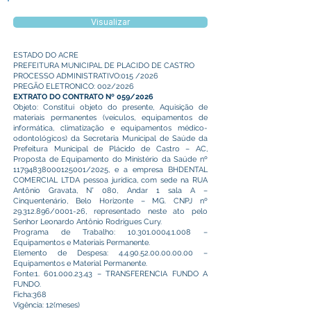
Visualizar
ESTADO DO ACRE
PREFEITURA MUNICIPAL DE PLACIDO DE CASTRO
PROCESSO ADMINISTRATIVO:015 /2026
PREGÃO ELETRONICO: 002/2026
EXTRATO DO CONTRATO Nº 059/2026
Objeto: Constitui objeto do presente, Aquisição de
materiais permanentes (veículos, equipamentos de
informática, climatização e equipamentos médico-
odontológicos) da Secretaria Municipal de Saúde da
Prefeitura Municipal de Plácido de Castro – AC,
Proposta de Equipamento do Ministério da Saúde nº
11794838000125001
/2025, e a empresa BHDENTAL
COMERCIAL LTDA pessoa jurídica, com sede na RUA
Antônio Gravata, N° 080, Andar 1 sala A –
Cinquentenário, Belo Horizonte – MG. CNPJ nº
29.312.896
/0001-26, representado neste ato pelo
Senhor Leonardo Antônio Rodrigues Cury.
Programa de Trabalho:
10.301.0004.1.008
–
Equipamentos e Materiais Permanente.
Elemento de Despesa:
4.4.90.52.00.00.00.00
–
Equipamentos e Material Permanente.
Fonte:
1. 601.000.23.43
– TRANSFERENCIA FUNDO A
FUNDO.
Ficha:368
Vigência: 12(meses)