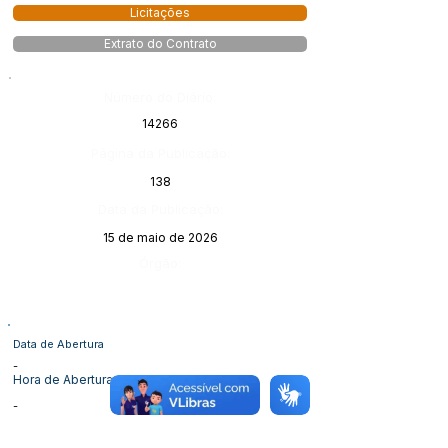
Licitações
Extrato do Contrato
Número do Diário:
14266
Página da Publicação:
138
Data da Publicação:
15 de maio de 2026
Órgão:
Data de Abertura
-
Hora de Abertura
-