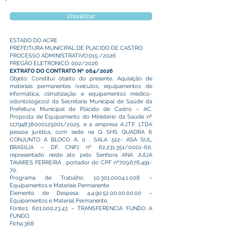
Visualizar
ESTADO DO ACRE
PREFEITURA MUNICIPAL DE PLACIDO DE CASTRO
PROCESSO ADMINISTRATIVO:015 /2026
PREGÃO ELETRONICO: 002/2026
EXTRATO DO CONTRATO Nº 064/2026
Objeto: Constitui objeto do presente, Aquisição de
materiais permanentes (veículos, equipamentos de
informática, climatização e equipamentos médico-
odontológicos) da Secretaria Municipal de Saúde da
Prefeitura Municipal de Plácido de Castro – AC,
Proposta de Equipamento do Ministério da Saúde nº
11794838000125001
/2025, e a empresa A.J.T.F. LTDA
pessoa jurídica, com sede na Q SHS QUADRA 6
CONJUNTO A BLOCO A, 0 , SALA 512- ASA SUL,
BRASILIA – DF, CNPJ nº
62.231.351
/0001-60,
representado neste ato pelo Senhora ANA JULIA
TAVARES FERREIRA , portador do CPF nº709.676.491-
70.
Programa de Trabalho:
10.301.0004.1.008
–
Equipamentos e Materiais Permanente.
Elemento de Despesa:
4.4.90.52.00.00.00.00
–
Equipamentos e Material Permanente.
Fonte:
1. 601.000.23.43
– TRANSFERENCIA FUNDO A
FUNDO.
Ficha:368