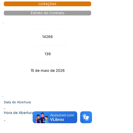
Licitações
Extrato do Contrato
Número do Diário:
14266
Página da Publicação:
139
Data da Publicação:
15 de maio de 2026
Órgão:
Data de Abertura
-
Hora de Abertura
-