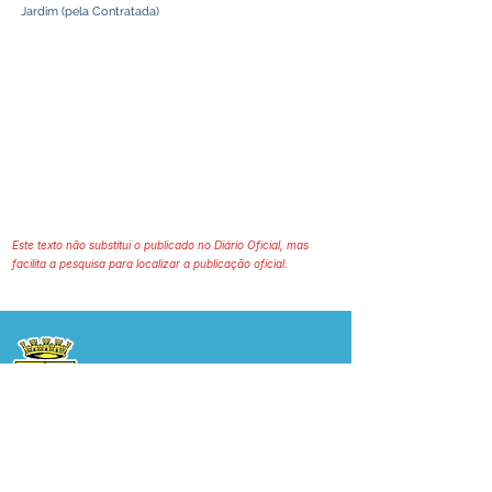
Jardim (pela Contratada)
Este texto não substitui o publicado no Diário Oficial, mas
facilita a pesquisa para localizar a publicação oficial.
Prefeitura Municipal
de Plácido de Castro
Poder Executivo
SERVIÇO DE ATENDIMENTO AO 