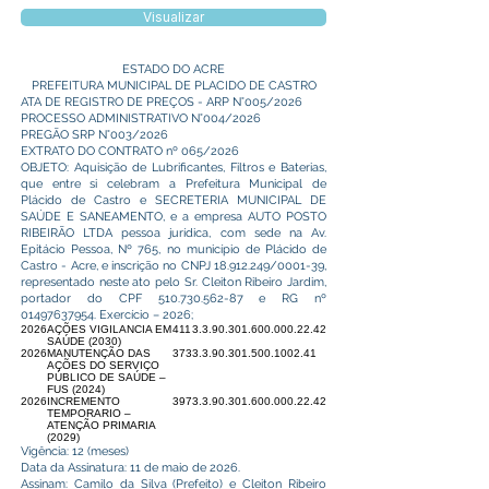
Visualizar
ESTADO DO ACRE
PREFEITURA MUNICIPAL DE PLACIDO DE CASTRO
ATA DE REGISTRO DE PREÇOS - ARP N°005/2026
PROCESSO ADMINISTRATIVO N°004/2026
PREGÃO SRP N°003/2026
EXTRATO DO CONTRATO nº 065/2026
OBJETO: Aquisição de Lubrificantes, Filtros e Baterias,
que entre si celebram a Prefeitura Municipal de
Plácido de Castro e SECRETERIA MUNICIPAL DE
SAÚDE E SANEAMENTO, e a empresa AUTO POSTO
RIBEIRÃO LTDA pessoa jurídica, com sede na Av.
Epitácio Pessoa, Nº 765, no município de Plácido de
Castro - Acre, e inscrição no CNPJ
18.912.249
/0001-39,
representado neste ato pelo Sr. Cleiton Ribeiro Jardim,
portador do CPF
510.730.562-87
e RG nº
01497637954
. Exercício – 2026;
2026
AÇÕES VIGILANCIA EM
411
3.3.90.30
1.600.000.22.42
SAÚDE (2030)
2026
MANUTENÇÃO DAS
373
3.3.90.30
1.500.1002.41
AÇÕES DO SERVIÇO
PÚBLICO DE SAÚDE –
FUS (2024)
2026
INCREMENTO
397
3.3.90.30
1.600.000.22.42
TEMPORARIO –
ATENÇÃO PRIMARIA
(2029)
Vigência: 12 (meses)
Data da Assinatura: 11 de maio de 2026.
Assinam: Camilo da Silva (Prefeito) e Cleiton Ribeiro