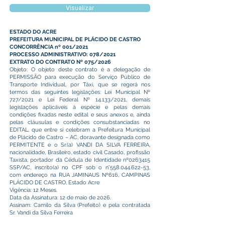
Visualizar
ESTADO DO ACRE
PREFEITURA MUNICIPAL DE PLÁCIDO DE CASTRO
CONCORRÊNCIA nº 001/2021
PROCESSO ADMINISTRATIVO: 078/2021
EXTRATO DO CONTRATO Nº 075/2026
Objeto: O objeto deste contrato é a delegação de
PERMISSÃO para execução do Serviço Público de
Transporte Individual, por Táxi, que se regerá nos
termos das seguintes legislações: Lei Municipal Nº
727/2021 e Lei Federal Nº 14.133/2021, demais
legislações aplicáveis à espécie e pelas demais
condições fixadas neste edital e seus anexos e, ainda
pelas cláusulas e condições consubstanciadas no
EDITAL, que entre si celebram a Prefeitura Municipal
de Plácido de Castro – AC, doravante designada como
PERMITENTE e o Sr.(a) VANDI DA SILVA FERREIRA,
nacionalidade, Brasileiro, estado civil Casado, profissão
Taxista, portador da Cédula de Identidade nº0263415
SSP/AC, inscrito(a) no CPF sob o n°558.044.622-53,
com endereço na RUA JAMINAUS Nº616, CAMPINAS
PLÁCIDO DE CASTRO, Estado Acre
Vigência: 12 Meses.
Data da Assinatura: 12 de maio de 2026.
Assinam: Camilo da Silva (Prefeito) e pela contratada
Sr. Vandi da Silva Ferreira