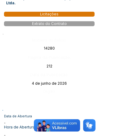
Ltda.
Licitações
Extrato do Contrato
Número do Diário:
14280
Página da Publicação:
212
Data da Publicação:
4 de junho de 2026
Órgão:
Data de Abertura
-
Hora de Abertura
-