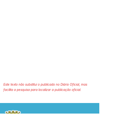
Este texto não substitui o publicado no Diário Oficial, mas
facilita a pesquisa para localizar a publicação oficial.
Prefeitura Municipal
de Plácido de Castro
Poder Executivo