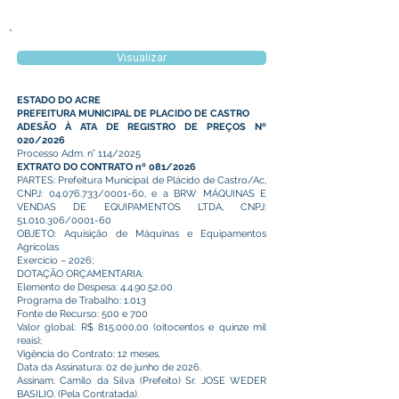
Visualizar
ESTADO DO ACRE
PREFEITURA MUNICIPAL DE PLACIDO DE CASTRO
ADESÃO À ATA DE REGISTRO DE PREÇOS Nº
020/2026
Processo Adm. n° 114/2025
EXTRATO DO CONTRATO nº 081/2026
PARTES: Prefeitura Municipal de Plácido de Castro/Ac,
CNPJ:
04.076.733
/0001-60, e a BRW MÁQUINAS E
VENDAS DE EQUIPAMENTOS LTDA, CNPJ:
51.010.306
/0001-60
OBJETO: Aquisição de Máquinas e Equipamentos
Agrícolas
Exercício – 2026;
DOTAÇÃO ORÇAMENTARIA:
Elemento de Despesa:
4.4.90.52.00
Programa de Trabalho: 1.013
Fonte de Recurso: 500 e 700
Valor global: R$ 815.000,00 (oitocentos e quinze mil
reais);
Vigência do Contrato: 12 meses.
Data da Assinatura: 02 de junho de 2026.
Assinam: Camilo da Silva (Prefeito) Sr. JOSE WEDER
BASILIO. (Pela Contratada).