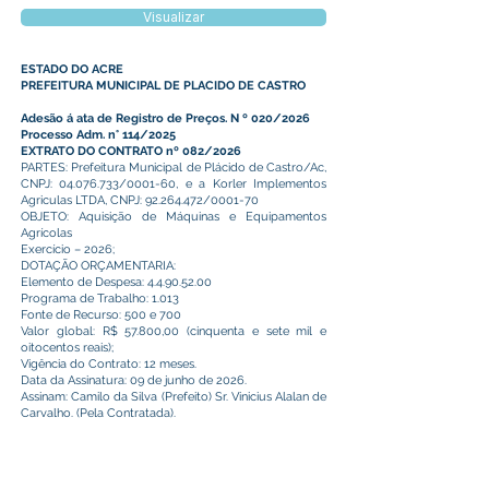
Visualizar
ESTADO DO ACRE
PREFEITURA MUNICIPAL DE PLACIDO DE CASTRO
Adesão á ata de Registro de Preços. N º 020/2026
Processo Adm. n° 114/2025
EXTRATO DO CONTRATO nº 082/2026
PARTES: Prefeitura Municipal de Plácido de Castro/Ac,
CNPJ:
04.076.733
/0001-60, e a Korler Implementos
Agriculas LTDA, CNPJ:
92.264.472
/0001-70
OBJETO: Aquisição de Máquinas e Equipamentos
Agrícolas
Exercício – 2026;
DOTAÇÃO ORÇAMENTARIA:
Elemento de Despesa: 4.4.90.52.00
Programa de Trabalho: 1.013
Fonte de Recurso: 500 e 700
Valor global: R$ 57.800,00 (cinquenta e sete mil e
oitocentos reais);
Vigência do Contrato: 12 meses.
Data da Assinatura: 09 de junho de 2026.
Assinam: Camilo da Silva (Prefeito) Sr. Vinicius Alalan de
Carvalho. (Pela Contratada).