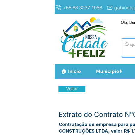
+55 68 3237 1066
gabinet
Olá, Be
🏠 Início
Município⬇️
Voltar
Extrato do Contrato 
Contratação de empresa para pa
CONSTRUÇÕES LTDA, valor R$ 1.1