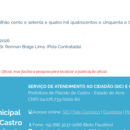
milhão cento e setenta e quatro mil quatrocentos e cinquenta e t
 2026.
 Sr. Rennan Braga Lima. (Pela Contratada).
 Oficial, mas facilita a pesquisa para localizar a publicação oficial.
SERVIÇO DE ATENDIMENTO AO CIDADÃO (SIC) E
Prefeitura de Plácido de Castro - Estado do Acre
CNPJ 04.076.733/0001-60
icipal
💻Acesso online: 
SIC 
| 
Fale Conosco
 | 
Ouvidoria
 | 
Po
 Castro
📱Fone: +55 (68) 3237-1066 (Beto Faustino)