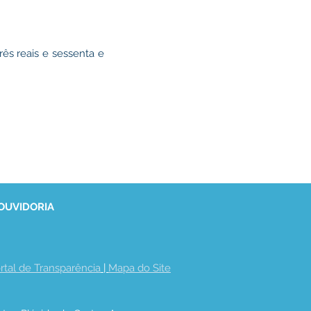
rês reais e sessenta e
 OUVIDORIA
rtal de Transparência
 | 
Mapa do Site