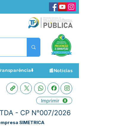
ransparência⬇️
📰Notícias
Imprimir
TDA - CP N°007/2026
a empresa SIMETRICA