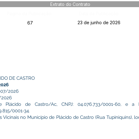
Extrato do Contrato
Página da Publicação:
Data da Publicação:
23 de junho de 2026
67
IDO DE CASTRO
2026
07/2026
/2026
de Plácido de Castro/Ac, CNPJ: 04.076.733/0001-60, e 
.815/0001-34.
icinais no Município de Plácido de Castro (Rua Tupiniquins), loc