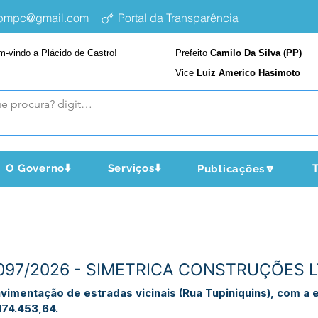
epmpc@gmail.com
Portal da Transparência
m-vindo a Plácido de Castro!
Prefeito
Camilo Da Silva (PP)
Vice
Luiz Americo Hasimoto
O Governo⬇️
Serviços⬇️
T
Publicações🔽
N°097/2026 - SIMETRICA CONSTRUÇÕES L
vimentação de estradas vicinais (Rua Tupiniquins), com 
74.453,64.