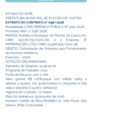
Visualizar
ESTADO DO ACRE
PREFEITURA MUNICIPAL DE PLACIDO DE CASTRO
EXTRATO DO CONTRATO nº 098/2026
Modalidade CONCORRENCIA PÚBLICA Nº 005/2026
Processo Adm. n° 038/2026
PARTES: Prefeitura Municipal de Plácido de Castro/Ac,
CNPJ:
04.076.733
/0001-60, e a Empresa JP
IMPRIMAÇÕES LTDA, CNPJ:
04.566.974
/0001-98.
OBJETO: Contratação de Empresa para Fornecimento
de Insumos Asfálticos.
Exercício – 2026;
DOTAÇÃO ORÇAMENTARIA:
Elemento de Despesa:
4.4.90.51.00
Programa de Trabalho: 1.012
Fonte de Recurso: 500 e 706
Valor global: R$
1.678.424
,41 (um milhão cento e
setenta e quatro mil quatrocentos e cinquenta e três
reais e sessenta e quatro centavos);
Vigência do Contrato: 12 meses
Data da Assinatura: 19 de junho de 2026.
Assinam: Camilo da Silva (Prefeito) Sr. João Paulo Dias
Santos. (Pela Contratada).