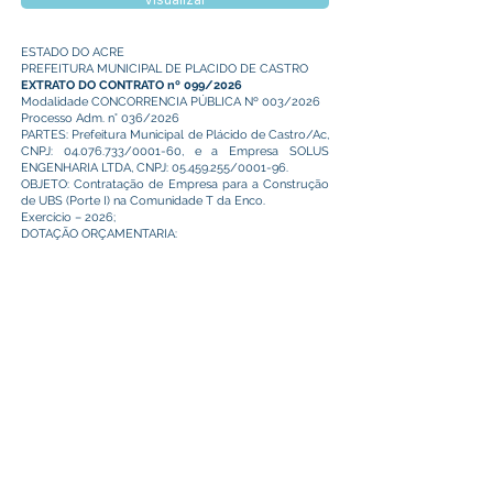
Visualizar
ESTADO DO ACRE
PREFEITURA MUNICIPAL DE PLACIDO DE CASTRO
EXTRATO DO CONTRATO nº 099/2026
Modalidade CONCORRENCIA PÚBLICA Nº 003/2026
Processo Adm. n° 036/2026
PARTES: Prefeitura Municipal de Plácido de Castro/Ac,
CNPJ:
04.076.733
/0001-60, e a Empresa SOLUS
ENGENHARIA LTDA, CNPJ:
05.459.255
/0001-96.
OBJETO: Contratação de Empresa para a Construção
de UBS (Porte I) na Comunidade T da Enco.
Exercício – 2026;
DOTAÇÃO ORÇAMENTARIA: