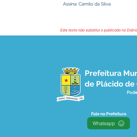
Assina: Camilo da Silva
Este texto não substitui o publicado no Diário
Prefeitura Mun
de Plácido de
Pode
Fale na Prefeitura
Whatsapp