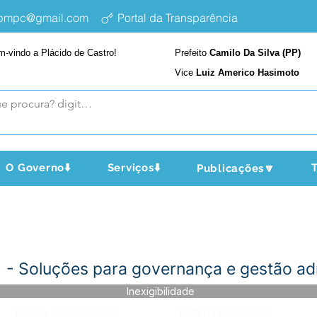
epmpc@gmail.com
Portal da Transparência
m-vindo a Plácido de Castro!
Prefeito
Camilo Da Silva (PP)
Vice
Luiz Americo Hasimoto
O Governo⬇️
Serviços⬇️
T
Publicações🔽
1 - Soluções para governança e gestão ad
Inexigibilidade
Página da Publicação:
Data da Publicação: