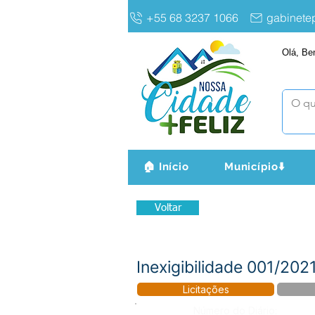
+55 68 3237 1066
gabinet
Olá, Be
🏠 Início
Município⬇️
Voltar
Inexigibilidade 001/202
Licitações
Número do Diário: