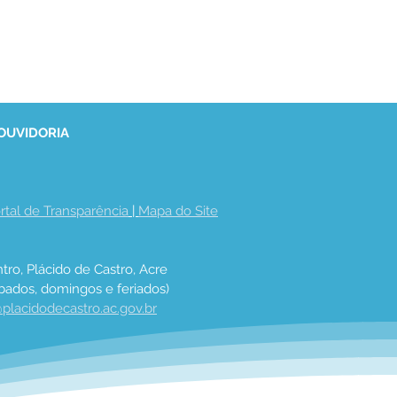
 OUVIDORIA
rtal de Transparência
 | 
Mapa do Site
tro, Plácido de Castro, Acre
bados, domingos e feriados)
placidodecastro.ac.gov.br