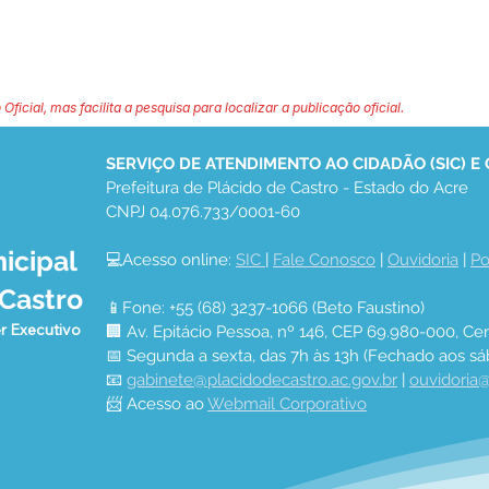
 Oficial, mas facilita a pesquisa para localizar a publicação oficial.
SERVIÇO DE ATENDIMENTO AO CIDADÃO (SIC) E
Prefeitura de Plácido de Castro - Estado do Acre
CNPJ 04.076.733/0001-60
icipal
💻Acesso online: 
SIC 
| 
Fale Conosco
 | 
Ouvidoria
 | 
Po
 Castro
📱Fone: +55 (68) 3237-1066 (Beto Faustino)
r Executivo
🏢 Av. Epitácio Pessoa, nº 146, CEP 69.980-000, Cen
📅 Segunda a sexta, das 7h às 13h (Fechado aos sá
📧 
gabinete@placidodecastro.ac.gov.br
 | 
ouvidoria@
📨 Acesso ao 
Webmail Corporativo