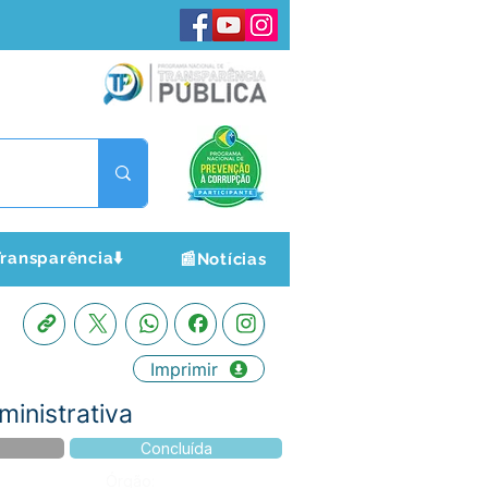
ransparência⬇️
📰Notícias
Imprimir
ministrativa
Concluída
Órgão: