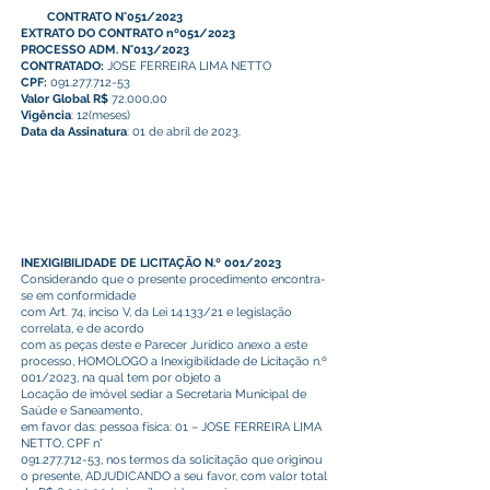
CONTRATO N°051/2023
EXTRATO DO CONTRATO nº051/2023
PROCESSO ADM. N°013/2023
CONTRATADO:
JOSE FERREIRA LIMA NETTO
CPF:
091.277.712-53
Valor Global R$
72.000,00
Vigência
: 12(meses)
Data da Assinatura
: 01 de abril de 2023.
INEXIGIBILIDADE DE LICITAÇÃO N.º 001/2023
Considerando que o presente procedimento encontra-
se em conformidade
com Art. 74, inciso V, da Lei 14.133/21 e legislação
correlata, e de acordo
com as peças deste e Parecer Jurídico anexo a este
processo, HOMOLOGO a Inexigibilidade de Licitação n.º
001/2023, na qual tem por objeto a
Locação de imóvel sediar a Secretaria Municipal de
Saúde e Saneamento,
em favor das: pessoa física: 01 – JOSE FERREIRA LIMA
NETTO, CPF n°
091.277.712-53
, nos termos da solicitação que originou
o presente, ADJUDICANDO a seu favor, com valor total