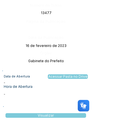
Número do Diário:
13477
Página da Publicação:
Data da Publicação:
16 de fevereiro de 2023
Órgão:
Gabinete do Prefeito
Data de Abertura
Acessar Pasta no Drive
-
Hora de Abertura
-
Visualizar