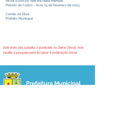
de R$ 6.000,00 (seis mil reais) mensais.
Plácido de Castro - Acre, 15 de fevereiro de 2023.
Camilo da Silva
Prefeito Municipal
Este texto não substitui o publicado no Diário Oficial, mas
facilita a pesquisa para localizar a publicação oficial.
Prefeitura Municipal
de Plácido de Castro
Poder Executivo
SERVIÇO DE ATENDIMENTO AO 
CIDADÃO (SIC) E OUVIDORIA
Prefeitura de Plácido de Castro - Estado 