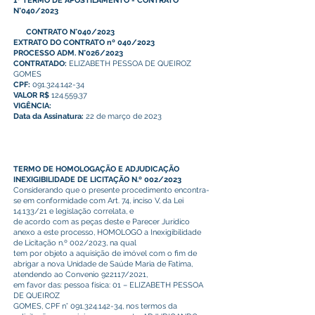
1º TERMO DE APOSTILAMENTO - CONTRATO
N°040/2023
CONTRATO N°040/2023
EXTRATO DO CONTRATO nº 040/2023
PROCESSO ADM. N°026/2023
CONTRATADO:
ELIZABETH PESSOA DE QUEIROZ
GOMES
CPF:
091.324.142-34
VALOR R$
124.559,37
VIGÊNCIA:
Data da Assinatura:
22 de março de 2023
TERMO DE HOMOLOGAÇÃO E ADJUDICAÇÃO
INEXIGIBILIDADE DE LICITAÇÃO N.º 002/2023
Considerando que o presente procedimento encontra-
se em conformidade com Art. 74, inciso V, da Lei
14.133/21 e legislação correlata, e
de acordo com as peças deste e Parecer Jurídico
anexo a este processo, HOMOLOGO a Inexigibilidade
de Licitação n.º 002/2023, na qual
tem por objeto a aquisição de imóvel com o fim de
abrigar a nova Unidade de Saúde Maria de Fatima,
atendendo ao Convenio 922117/2021,
em favor das: pessoa física: 01 – ELIZABETH PESSOA
DE QUEIROZ
GOMES, CPF n°
091.324.142-34
, nos termos da