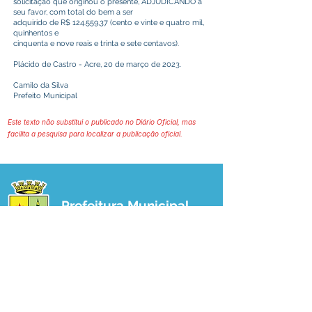
solicitação que originou o presente, ADJUDICANDO a
seu favor, com total do bem a ser
adquirido de R$ 124.559,37 (cento e vinte e quatro mil,
quinhentos e
cinquenta e nove reais e trinta e sete centavos).
Plácido de Castro - Acre, 20 de março de 2023.
Camilo da Silva
Prefeito Municipal
Este texto não substitui o publicado no Diário Oficial, mas
facilita a pesquisa para localizar a publicação oficial.
Prefeitura Municipal
de Plácido de Castro
Poder Executivo
SERVIÇO DE ATENDIMENTO AO 
CIDADÃO (SIC) E OUVIDORIA
Prefeitura de Plácido de Castro - Estado 