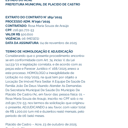
ESTADO DO ACRE
PREFEITURA MUNICIPAL DE PLACIDO DE CASTRO
EXTRATO DO CONTRATO N° 189/2025
PROCESSO ADM. N°090/2025
CONTRATADO:
Rosa Maria Souza de Araújo
CPF:
216.911.772-53
VALOR R$
500,600
VIGÊNCIA:
06 (MESES)
DATA DA ASSINATURA:
04 de novembro de 2025
TERMO DE HOMOLOGAÇÃO E ADJUDICAÇÃO
Considerando que o presente procedimento encontra-
se em conformidade com Art. 74, inciso V, da Lei
14.133/21 e legislação correlata, e de acordo com as
peças este e Parecer Jurídico n° 168/2025 anexo a
este processo, HOMOLOGO a Inexigibilidade de
Licitação n.o 005/2025, na qual tem por objeto a
Locação De Imóvel Para Sediar A Equipe De Saúde Da
Família João De Deus Visando Atender As Demandas
Da Secretaria Municipal De Saúde Do Município De
Plácido De Castro/Ac, em favor das: pessoa física: 01 –
Rosa Maria Souza de Araujo, inscrito no CPF sob o no
216.911.772-53
, nos termos da solicitação que originou
o presente, ADJUDICANDO a seu favor, com valor total
de R$ 1.200,00 (um mil e duzentos reais) mensais, pelo
período de 06 (seis) meses.
Plácido de Castro – Acre, 23 de outubro de 2025.