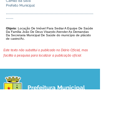
Camilo da Silva
Prefeito Municipal
**********************************************************************
******
Objeto
: Locação De Imóvel Para Sediar A Equipe De Saúde
Da Família João De Deus Visando Atender As Demandas
Da Secretaria Municipal De Saúde do município de plácido
de castro/Ac.
Este texto não substitui o publicado no Diário Oficial, mas
facilita a pesquisa para localizar a publicação oficial.
Prefeitura Municipal
de Plácido de Castro
Poder Executivo
SERVIÇO DE ATENDIMENTO AO 
CIDADÃO (SIC) E OUVIDORIA
Prefeitura de Plácido de Castro - Estado 