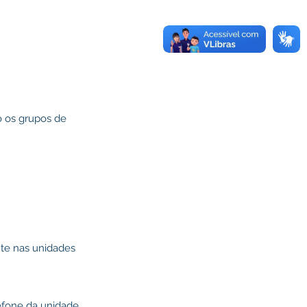
o os grupos de
nte nas unidades
efone da unidade.