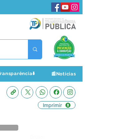
ransparência⬇️
📰Notícias
Imprimir
Órgão: