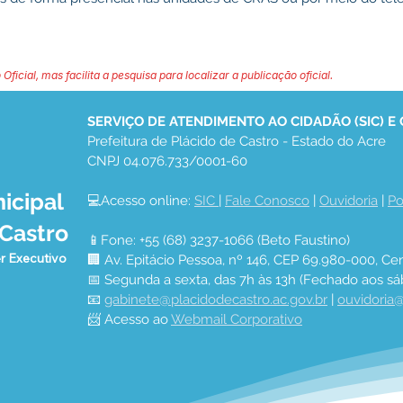
 Oficial, mas facilita a pesquisa para localizar a publicação oficial.
SERVIÇO DE ATENDIMENTO AO CIDADÃO (SIC) E
Prefeitura de Plácido de Castro - Estado do Acre
CNPJ 04.076.733/0001-60
icipal
💻Acesso online: 
SIC 
| 
Fale Conosco
 | 
Ouvidoria
 | 
Po
 Castro
📱Fone: +55 (68) 3237-1066 (Beto Faustino)
r Executivo
🏢 Av. Epitácio Pessoa, nº 146, CEP 69.980-000, Cen
📅 Segunda a sexta, das 7h às 13h (Fechado aos sá
📧 
gabinete@placidodecastro.ac.gov.br
 | 
ouvidoria@
📨 Acesso ao 
Webmail Corporativo