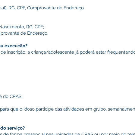
onal), RG, CPF, Comprovante de Endereço.
Nascimento, RG, CPF;
mprovante de Endereço.
ou execução?
 de inscrição, a criança/adolescente já poderá estar frequentand
de do CRAS;
o para que o idoso participe das atividades em grupo, semanalme
o serviço?
s de forma presencial nas unidades de CRAS ou por meio do tel