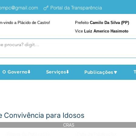
epmpc@gmail.com
Portal da Transparência
m-vindo a Plácido de Castro!
Prefeito
Camilo Da Silva (PP)
Vice
Luiz Americo Hasimoto
O Governo⬇️
Serviços⬇️
T
Publicações🔽
e Convivência para Idosos
CRAS
Página da Publicação:
Data da Publicação: