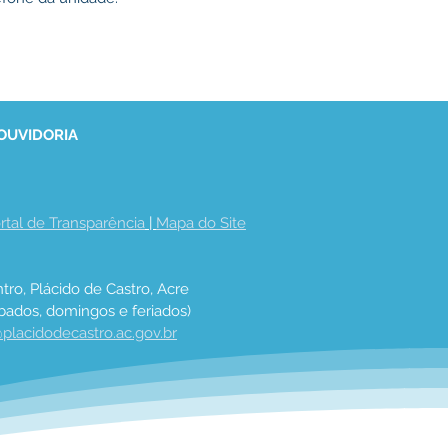
 OUVIDORIA
rtal de Transparência
 | 
Mapa do Site
tro, Plácido de Castro, Acre
bados, domingos e feriados)
placidodecastro.ac.gov.br