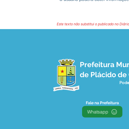
Este texto não substitui o publicado no Diário
Prefeitura Mun
de Plácido de
Pode
Fale na Prefeitura
Whatsapp