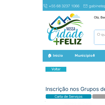
+55 68 3237 1066
gabinet
Olá, Be
🏠 Início
Município⬇️
Voltar
Inscrição nos Grupos d
Carta de Serviços
Número do Diário: