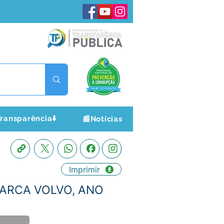
ransparência⬇️
📰Notícias
Imprimir
MARCA VOLVO, ANO