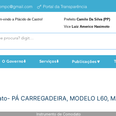
epmpc@gmail.com
Portal da Transparência
m-vindo a Plácido de Castro!
Prefeito
Camilo Da Silva (PP)
Vice
Luiz Americo Hasimoto
O Governo⬇️
Serviços⬇️
T
Publicações🔽
dato- PÁ CARREGADEIRA, MODELO L60, 
Instrumento de Comodato