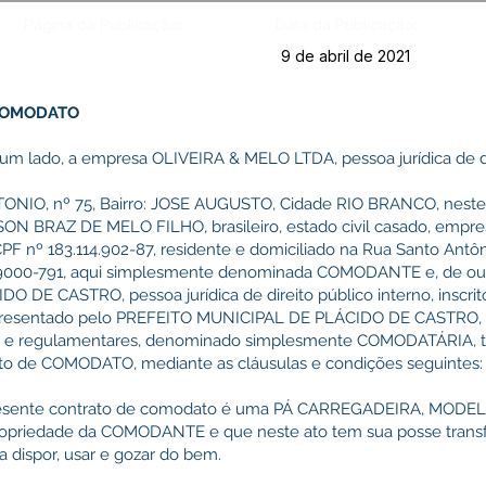
Página da Publicação:
Data da Publicação:
9 de abril de 2021
COMODATO
e um lado, a empresa OLIVEIRA & MELO LTDA, pessoa jurídica de dir
ONIO, nº 75, Bairro: JOSE AUGUSTO, Cidade RIO BRANCO, neste
LSON BRAZ DE MELO FILHO, brasileiro, estado civil casado, empres
PF nº 183.114.902-87, residente e domiciliado na Rua Santo Antôni
.9000-791, aqui simplesmente denominada COMODANTE e, de out
DE CASTRO, pessoa jurídica de direito público interno, inscri
representado pelo PREFEITO MUNICIPAL DE PLÁCIDO DE CASTRO,
gais e regulamentares, denominado simplesmente COMODATÁRIA, t
nto de COMODATO, mediante as cláusulas e condições seguintes:
resente contrato de comodato é uma PÁ CARREGADEIRA, MODE
opriedade da COMODANTE e que neste ato tem sua posse transf
dispor, usar e gozar do bem.