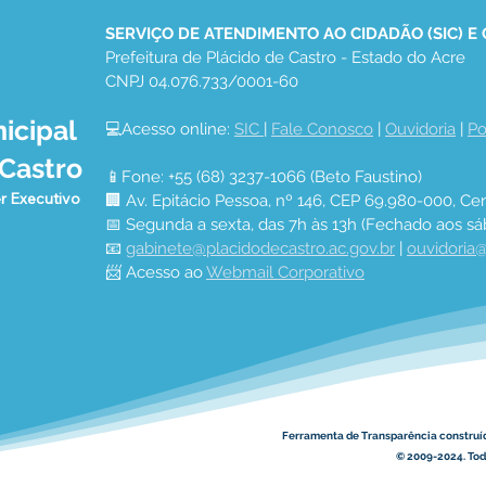
SERVIÇO DE ATENDIMENTO AO CIDADÃO (SIC) E
Prefeitura de Plácido de Castro - Estado do Acre
CNPJ 04.076.733/0001-60
icipal
💻Acesso online: 
SIC 
| 
Fale Conosco
 | 
Ouvidoria
 | 
Po
 Castro
📱Fone: +55 (68) 3237-1066 (Beto Faustino)
r Executivo
🏢 Av. Epitácio Pessoa, nº 146, CEP 69.980-000, Cen
📅 Segunda a sexta, das 7h às 13h (Fechado aos sá
📧 
gabinete@placidodecastro.ac.gov.br
 | 
ouvidoria@
📨 Acesso ao 
Webmail Corporativo
Ferramenta de Transparência construí
© 2009-2024. Todo