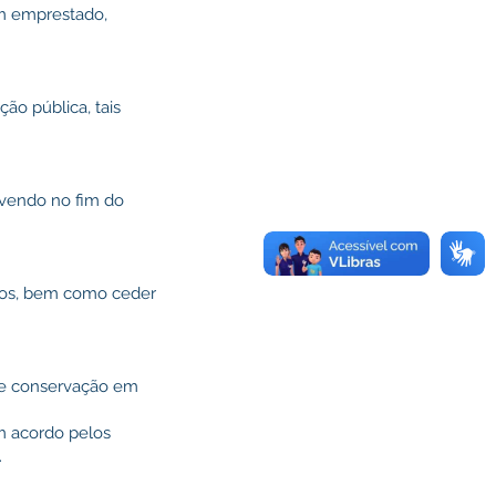
m emprestado,
o pública, tais
vendo no fim do
ros, bem como ceder
e conservação em
m acordo pelos
.