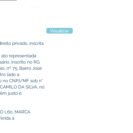
Órgão:
Visualizar
eito privado, inscrita
 ato representada
ário, inscrito no RG
o, nº 75, Bairro José
ro lado a
to no CNPJ/MF sob n°
 CAMILO DA SILVA, no
êm justo e
LO L60, MARCA
erida à