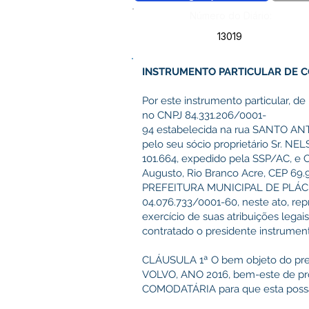
Número do Diário:
13019
INSTRUMENTO PARTICULAR DE 
Por este instrumento particular, d
no CNPJ 84.331.206/0001-
94 estabelecida na rua SANTO ANT
pelo seu sócio proprietário Sr. NE
101.664, expedido pela SSP/AC, e C
Augusto, Rio Branco Acre, CEP 69
PREFEITURA MUNICIPAL DE PLÁCIDO 
04.076.733/0001-60, neste ato, 
exercício de suas atribuições le
contratado o presidente instrume
CLÁUSULA 1ª O bem objeto do p
VOLVO, ANO 2016, bem-este de pr
COMODATÁRIA para que esta possa 