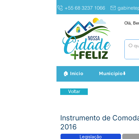
+55 68 3237 1066
gabinet
Olá, Be
🏠 Início
Município⬇️
Voltar
Instrumento de Como
2016
Legislação