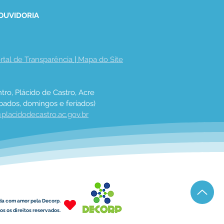
 OUVIDORIA
rtal de Transparência
 | 
Mapa do Site
tro, Plácido de Castro, Acre
bados, domingos e feriados)
placidodecastro.ac.gov.br
da com amor pela Decorp.
s os direitos reservados.