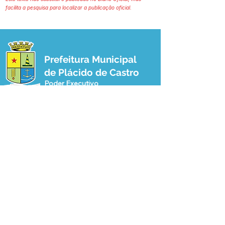
facilita a pesquisa para localizar a publicação oficial.
Prefeitura Municipal
de Plácido de Castro
Poder Executivo
SERVIÇO DE ATENDIMENTO AO 
CIDADÃO (SIC) E OUVIDORIA
Prefeitura de Plácido de Castro - Estado 
do Acre
CNPJ 04.076.733/0001-60
💻Acesso online: 
SIC 
| 
Fale Conosco
 | 
Ouvidoria
 | 
Portal de Transparência
 | 
Mapa do Site
📱Fone: +55 (68) 3237-1066 (Beto 