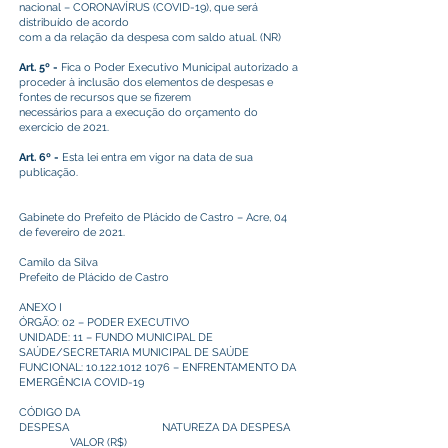
nacional – CORONAVÍRUS (COVID-19), que será
distribuído de acordo
com a da relação da despesa com saldo atual. (NR)
Art. 5º -
Fica o Poder Executivo Municipal autorizado a
proceder à inclusão dos elementos de despesas e
fontes de recursos que se fizerem
necessários para a execução do orçamento do
exercício de 2021.
Art. 6º -
Esta lei entra em vigor na data de sua
publicação.
Gabinete do Prefeito de Plácido de Castro – Acre, 04
de fevereiro de 2021.
Camilo da Silva
Prefeito de Plácido de Castro
ANEXO I
ÓRGÃO: 02 – PODER EXECUTIVO
UNIDADE: 11 – FUNDO MUNICIPAL DE
SAÚDE/SECRETARIA MUNICIPAL DE SAÚDE
FUNCIONAL:
10.122.1012 1076
– ENFRENTAMENTO DA
EMERGÊNCIA COVID-19
CÓDIGO DA
DESPESA NATUREZA DA DESPESA
VALOR (R$)