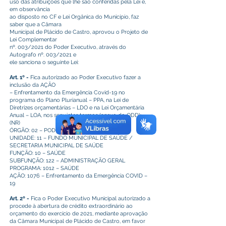
uso das atribuições que lhe são conferidas pela Lei e,
em observância
ao disposto no CF e Lei Orgânica do Município, faz
saber que a Câmara
Municipal de Plácido de Castro, aprovou o Projeto de
Lei Complementar
nº. 003/2021 do Poder Executivo, através do
Autografo nº. 003/2021 e
ele sanciona o seguinte Lei:
Art. 1º -
Fica autorizado ao Poder Executivo fazer a
inclusão da AÇÃO
– Enfrentamento da Emergência Covid-19 no
programa do Plano Plurianual – PPA, na Lei de
Diretrizes orçamentárias – LDO e na Lei Orçamentária
Anual – LOA, nos seguintes termos (anexo do QDD):
(NR)
ÓRGÃO: 02 – PODER EXECUTIVO
UNIDADE: 11 – FUNDO MUNICIPAL DE SAÚDE /
SECRETARIA MUNICIPAL DE SAÚDE
FUNÇÃO: 10 – SAÚDE
SUBFUNÇÃO: 122 – ADMINISTRAÇÃO GERAL
PROGRAMA: 1012 – SAÚDE
AÇÃO: 1076 – Enfrentamento da Emergência COVID –
19
Art. 2º -
Fica o Poder Executivo Municipal autorizado a
procede à abertura de crédito extraordinário ao
orçamento do exercício de 2021, mediante aprovação
da Câmara Municipal de Plácido de Castro, em favor