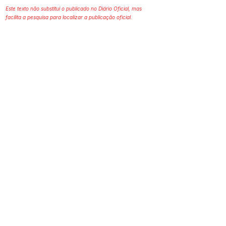
Este texto não substitui o publicado no Diário Oficial, mas
facilita a pesquisa para localizar a publicação oficial.
Prefeitura Municipal
de Plácido de Castro
Poder Executivo
SERVIÇO DE ATENDIMENTO AO 
CIDADÃO (SIC) E OUVIDORIA
Prefeitura de Plácido de Castro - Estado 
do Acre
CNPJ 04.076.733/0001-60
💻Acesso online: 
SIC 
| 
Fale Conosco
 | 
Ouvidoria
 | 
Portal de Transparência
 | 
Mapa do Site