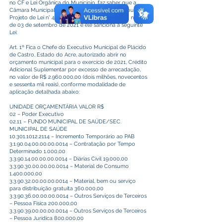
no CF e Lei Orgânica do Município, faz saber que a
Câmara Municipal de Plácido de Castro, aprovou o
Projeto de Lei n° 47/2021, através do Autógrafo n° 44
de 03 de setembro de 2021 e ele sanciona a seguinte
Lei:
Art. 1º Fica o Chefe do Executivo Municipal de Plácido
de Castro, Estado do Acre, autorizado abrir no
orçamento municipal para o exercício de 2021, Crédito
Adicional Suplementar por excesso de arrecadação,
no valor de R$
2.960.000
,00 (dois milhões, novecentos
e sessenta mil reais), conforme modalidade de
aplicação detalhada abaixo:
UNIDADE ORÇAMENTÁRIA VALOR R$
02 – Poder Executivo
02.11 – FUNDO MUNICIPAL DE SAÚDE/SEC.
MUNICIPAL DE SAÚDE
10.301.1012.2114
– Incremento Temporário ao PAB
3.1.90.04.00.00.00.0014
– Contratação por Tempo
Determinado 1.000,00
3.3.90.14.00.00.00.0014
– Diárias Civil 19.000,00
3.3.90.30.00.00.00.0014
– Material de Consumo
1.400.000
,00
3.3.90.32.00.00.00.0014
– Material, bem ou serviço
para distribuição gratuita 360.000,00
3.3.90.36.00.00.00.0014
– Outros Serviços de Terceiros
– Pessoa Física 200.000,00
3.3.90.39.00.00.00.0014
– Outros Serviços de Terceiros
– Pessoa Jurídica 800.000,00