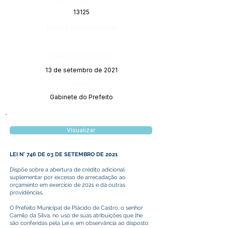
13125
Página da Publicação:
Data da Publicação:
13 de setembro de 2021
Órgão:
Gabinete do Prefeito
Visualizar
LEI N° 746 DE 03 DE SETEMBRO DE 2021
Dispõe sobre a abertura de crédito adicional
suplementar por excesso de arrecadação ao
orçamento em exercício de 2021 e dá outras
providências.
O Prefeito Municipal de Plácido de Castro, o senhor
Camilo da Silva, no uso de suas atribuições que lhe
são conferidas pela Lei e, em observância ao disposto