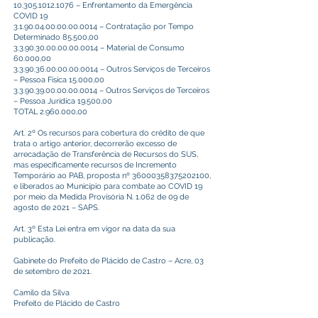
10.305.1012.1076
– Enfrentamento da Emergência
COVID 19
3.1.90.04.00.00.00.0014
– Contratação por Tempo
Determinado 85.500,00
3.3.90.30.00.00.00.0014
– Material de Consumo
60.000,00
3.3.90.36.00.00.00.0014
– Outros Serviços de Terceiros
– Pessoa Física 15.000,00
3.3.90.39.00.00.00.0014
– Outros Serviços de Terceiros
– Pessoa Jurídica 19.500,00
TOTAL
2.960.000
,00
Art. 2º Os recursos para cobertura do crédito de que
trata o artigo anterior, decorrerão excesso de
arrecadação de Transferência de Recursos do SUS,
mas especificamente recursos de Incremento
Temporário ao PAB, proposta nº
36000358375202100
,
e liberados ao Município para combate ao COVID 19
por meio da Medida Provisória N. 1.062 de 09 de
agosto de 2021 – SAPS.
Art. 3º Esta Lei entra em vigor na data da sua
publicação.
Gabinete do Prefeito de Plácido de Castro – Acre, 03
de setembro de 2021.
Camilo da Silva
Prefeito de Plácido de Castro