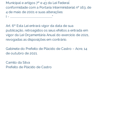
Municipal e artigos 7º e 43 da Lei Federal
conformidade com a Portaria Interministerial nº 163, de
4 de maio de 2001 e suas alterações:
I - .....................................................................”
Art. 6º Esta Lei entrará vigor da data de sua
publicação, retroagidos os seus efeitos a entrada em
vigor da Lei Orçamentária Anual do exercício de 2021,
revogadas as disposições em contrário.
Gabinete do Prefeito de Plácido de Castro – Acre, 14
de outubro de 2021.
Camilo da Silva
Prefeito de Plácido de Castro
Este texto não substitui o publicado no Diário Oficial, mas
facilita a pesquisa para localizar a publicação oficial.
Prefeitura Municipal
de Plácido de Castro
Poder Executivo