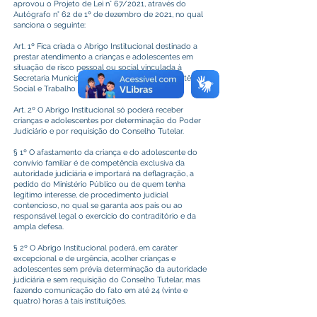
aprovou o Projeto de Lei n° 67/2021, através do
Autógrafo n° 62 de 1º de dezembro de 2021, no qual
sanciona o seguinte:
Art. 1º Fica criada o Abrigo Institucional destinado a
prestar atendimento a crianças e adolescentes em
situação de risco pessoal ou social vinculada à
Secretaria Municipal da Mulher, Cidadania, Assistência
Social e Trabalho – SEMCASTR.
Art. 2º O Abrigo Institucional só poderá receber
crianças e adolescentes por determinação do Poder
Judiciário e por requisição do Conselho Tutelar.
§ 1º O afastamento da criança e do adolescente do
convívio familiar é de competência exclusiva da
autoridade judiciária e importará na deflagração, a
pedido do Ministério Público ou de quem tenha
legítimo interesse, de procedimento judicial
contencioso, no qual se garanta aos pais ou ao
responsável legal o exercício do contraditório e da
ampla defesa.
§ 2º O Abrigo Institucional poderá, em caráter
excepcional e de urgência, acolher crianças e
adolescentes sem prévia determinação da autoridade
judiciária e sem requisição do Conselho Tutelar, mas
fazendo comunicação do fato em até 24 (vinte e
quatro) horas à tais instituições.