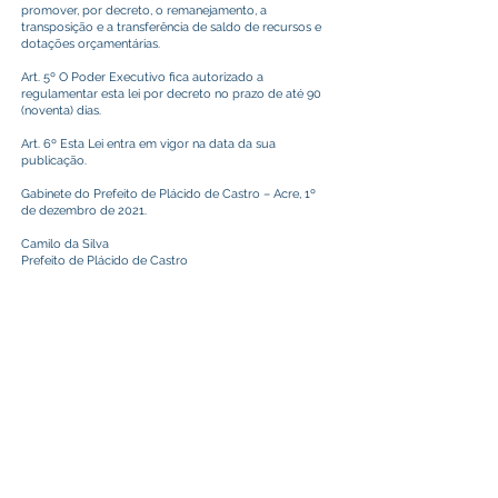
promover, por decreto, o remanejamento, a
transposição e a transferência de saldo de recursos e
dotações orçamentárias.
Art. 5º O Poder Executivo fica autorizado a
regulamentar esta lei por decreto no prazo de até 90
(noventa) dias.
Art. 6º Esta Lei entra em vigor na data da sua
publicação.
Gabinete do Prefeito de Plácido de Castro – Acre, 1º
de dezembro de 2021.
Camilo da Silva
Prefeito de Plácido de Castro
Este texto não substitui o publicado no Diário Oficial, mas
facilita a pesquisa para localizar a publicação oficial.
Prefeitura Municipal
de Plácido de Castro
Poder Executivo