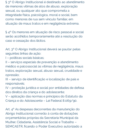
§ 3º O Abrigo Institucional é destinado ao atendimento
de menores vítimas de atos de abuso, exploração
sexual, ou qualquer ato que comprometa a
integridade física, psicológica, moral e social, bem
como menores de rua sem vínculo familiar, em
situação de maus tratos e em negligência extrema.
§ 4º Os menores em situação de risco pessoal e social
serão acolhidos temporariamente até a resolução do
caso e cessação dos ilícitos.
Art. 3º O Abrigo Institucional deverá se pautar pelas
seguintes linhas de ação:
I – políticas sociais básicas;
II – serviços especiais de prevenção e atendimento
médico e psicossocial às vítimas de negligência, maus
tratos, exploração sexual, abuso sexual, crueldade e
opressão;
III – serviço de identificação e localização de pais e
responsáveis;
IV – proteção jurídica e social por entidades de defesa
dos direitos da criança e do adolescente;
V – aplicação das normas e princípios do Estatuto da
Criança e do Adolescente – Lei Federal 8.069/90.
Art. 4º As despesas decorrentes da manutenção do
Abrigo Institucional correrão à conta de dotações
orçamentárias próprias da Secretaria Municipal da
Mulher, Cidadania, Assistência Social e Trabalho –
SEMCASTR, ficando o Poder Executivo autorizado a