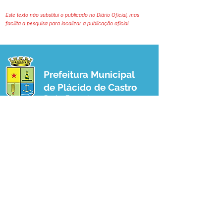
Este texto não substitui o publicado no Diário Oficial, mas
facilita a pesquisa para localizar a publicação oficial.
Prefeitura Municipal
de Plácido de Castro
Poder Executivo
SERVIÇO DE ATENDIMENTO AO 
CIDADÃO (SIC) E OUVIDORIA
Prefeitura de Plácido de Castro - Estado 
do Acre
CNPJ 04.076.733/0001-60
💻Acesso online: 
SIC 
| 
Fale Conosco
 | 
Ouvidoria
 | 
Portal de Transparência
 | 
Mapa do Site