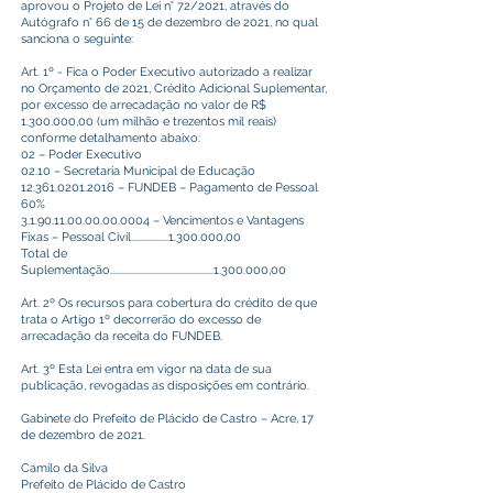
aprovou o Projeto de Lei n° 72/2021, através do
Autógrafo n° 66 de 15 de dezembro de 2021, no qual
sanciona o seguinte:
Art. 1º - Fica o Poder Executivo autorizado a realizar
no Orçamento de 2021, Crédito Adicional Suplementar,
por excesso de arrecadação no valor de R$
1.300.000
,00 (um milhão e trezentos mil reais)
conforme detalhamento abaixo:
02 – Poder Executivo
02.10 – Secretaria Municipal de Educação
12.361.0201.2016
– FUNDEB – Pagamento de Pessoal
60%
3.1.90.11.00.00.00.0004
– Vencimentos e Vantagens
Fixas – Pessoal Civil.................1.300.000,00
Total de
Suplementação...............................................1.300.000,00
Art. 2º Os recursos para cobertura do crédito de que
trata o Artigo 1º decorrerão do excesso de
arrecadação da receita do FUNDEB.
Art. 3º Esta Lei entra em vigor na data de sua
publicação, revogadas as disposições em contrário.
Gabinete do Prefeito de Plácido de Castro – Acre, 17
de dezembro de 2021.
Camilo da Silva
Prefeito de Plácido de Castro