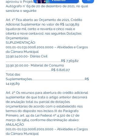
aprovou o Projeto de Lei n° 71/2021, através do
Autógrafo n° 69 de 20 de dezembro de 2021, no qual
sanciona o seguinte:
Art. 1º Fica aberto ao Orçamento de 2021, Crédito
Adicional Suplementar no valor de R$ 14.195,89
(quatorze mil, cento e noventa e cinco reais e
oitenta e nove centavos), nas seguintes Dotações
Orçamentárias:
SUPLEMENTAÇÃO:
001.01-01.031.0006
.2001.0000 – Atividades e Cargos
da Câmara Municipal
33.90.14.00.00
- Diárias Civil
...........................................................................................R$ 7.369,82
33.90.30.00.00
- Material de Consumo
...........................................................................R$ 6.826,07
Total das
Suplementações.......................................................................................R$
14.195,89
Art. 2º Os recursos para abertura do crédito adicional
suplementar de que trata o artigo anterior decorrerá
de anulação total ou parcial de dotações
orçamentárias de acordo com o estabelecido nos
termos do disposto nos incisos III do Parágrafo
Primeiro, art. 44 da Lei Federal nº 4.320 de 17 de
março de 1964, conforme discriminação abaixo:
ANULAÇÃO:
001.01-01.031.0006
.2001.0000 – Atividades e Cargos
da Câmara Municipal