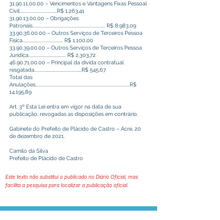
31.90.11.00.00
– Vencimentos e Vantagens Fixas Pessoal
Civil......................................R$ 1.263,41
31.90.13.00.00
– Obrigações
Patronais.......................................................................... R$ 8.983,09
33.90.36.00.00
– Outros Serviços de Terceiros Pessoa
Física......................................... R$ 1.100,00
33.90.39.00.00
– Outros Serviços de Terceiros Pessoa
Jurídica...................................... R$ 2.303,72
46.90.71.00.00
– Principal da dívida contratual
resgatada................................................R$ 545,67
Total das
Anulações................................................................................................R$
14.195,89
Art. 3º Esta Lei entra em vigor na data de sua
publicação, revogadas as disposições em contrário.
Gabinete do Prefeito de Plácido de Castro – Acre, 20
de dezembro de 2021.
Camilo da Silva
Prefeito de Plácido de Castro
Este texto não substitui o publicado no Diário Oficial, mas
facilita a pesquisa para localizar a publicação oficial.