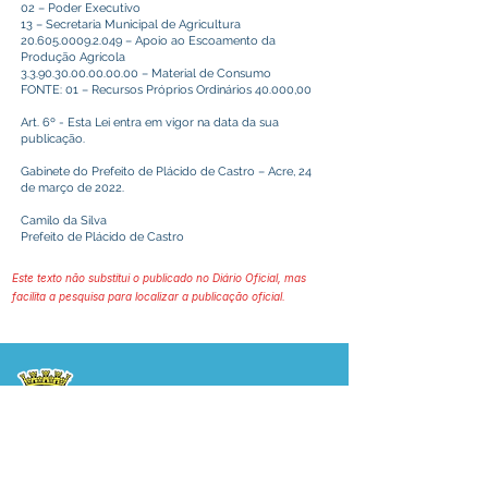
02 – Poder Executivo
13 – Secretaria Municipal de Agricultura
20.605.0009.2.049
– Apoio ao Escoamento da
Produção Agrícola
3.3.90.30.00.00.00.00
– Material de Consumo
FONTE: 01 – Recursos Próprios Ordinários 40.000,00
Art. 6º - Esta Lei entra em vigor na data da sua
publicação.
Gabinete do Prefeito de Plácido de Castro – Acre, 24
de março de 2022.
Camilo da Silva
Prefeito de Plácido de Castro
Este texto não substitui o publicado no Diário Oficial, mas
facilita a pesquisa para localizar a publicação oficial.
Prefeitura Municipal
de Plácido de Castro
Poder Executivo