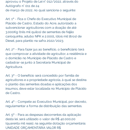
aprovou o Projeto de Lei n° 012/2022, através do
Autógrafo n° 011 de 24
de março de 2022, no qual sanciona o seguinte:
Art. 1º - Fica o Chefe do Executivo Municipal de
Plácido de Castro, Estado do Acre, autorizado a
subvencionar agricultores com a doação de até
3.000Kg (três mil quilos) de sementes de feijão
carioquinha, adubo NPK e 2.000L (dois mil litros) de
Diesel, para plantio na safra 2022/2023.
Art. 2º - Para fazer jus ao benefício, o beneficiário terá
que comprovar a atividade de agricultor, a residência e
o domicílio no Município de Plácido de Castro e
cadastrar-se junto à Secretaria Municipal de
Agricultura.
Art. 3º - O benefício será concedido por família de
agricultores e a propriedade agrícola, à qual se destina
o plantio das sementes doadas e aplicações dos
insumos, deve estar localizada no Município de Plácido
de Castro.
Art. 4º - Compete ao Executivo Municipal, por decreto,
regulamentar a forma de distribuição das sementes.
Art. 5º - Para as despesas decorrentes da aplicação
desta lei, será utilizado o valor de R$ 40.000,00
(quarenta mil reais), na seguinte dotação orçamentária:
UNIDADE ORÇAMENTÁRIA VALOR R$