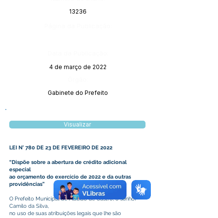
13236
Página da Publicação:
Data da Publicação:
4 de março de 2022
Órgão:
Gabinete do Prefeito
Visualizar
LEI N° 780 DE 23 DE FEVEREIRO DE 2022
“Dispõe sobre a abertura de crédito adicional
especial
ao orçamento do exercício de 2022 e da outras
providências”
O Prefeito Municipal de Plácido de Castro, o senhor
Camilo da Silva,
no uso de suas atribuições legais que lhe são