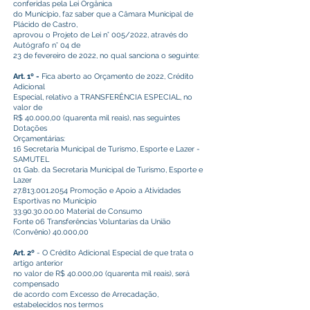
conferidas pela Lei Orgânica
do Município, faz saber que a Câmara Municipal de
Plácido de Castro,
aprovou o Projeto de Lei n° 005/2022, através do
Autógrafo n° 04 de
23 de fevereiro de 2022, no qual sanciona o seguinte:
Art. 1º -
Fica aberto ao Orçamento de 2022, Crédito
Adicional
Especial, relativo a TRANSFERÊNCIA ESPECIAL, no
valor de
R$ 40.000,00 (quarenta mil reais), nas seguintes
Dotações
Orçamentárias:
16 Secretaria Municipal de Turismo, Esporte e Lazer -
SAMUTEL
01 Gab. da Secretaria Municipal de Turismo, Esporte e
Lazer
27.813.001.2054
Promoção e Apoio a Atividades
Esportivas no Município
33.90.30.00.00
Material de Consumo
Fonte 06 Transferências Voluntarias da União
(Convênio) 40.000,00
Art. 2º
- O Crédito Adicional Especial de que trata o
artigo anterior
no valor de R$ 40.000,00 (quarenta mil reais), será
compensado
de acordo com Excesso de Arrecadação,
estabelecidos nos termos