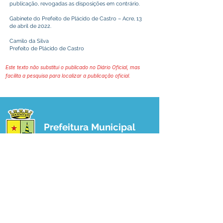
publicação, revogadas as disposições em contrário.
Gabinete do Prefeito de Plácido de Castro – Acre, 13
de abril de 2022.
Camilo da Silva
Prefeito de Plácido de Castro
Este texto não substitui o publicado no Diário Oficial, mas
facilita a pesquisa para localizar a publicação oficial.
Prefeitura Municipal
de Plácido de Castro
Poder Executivo
SERVIÇO DE ATENDIMENTO AO 
CIDADÃO (SIC) E OUVIDORIA
Prefeitura de Plácido de Castro - Estado 
do Acre
CNPJ 04.076.733/0001-60