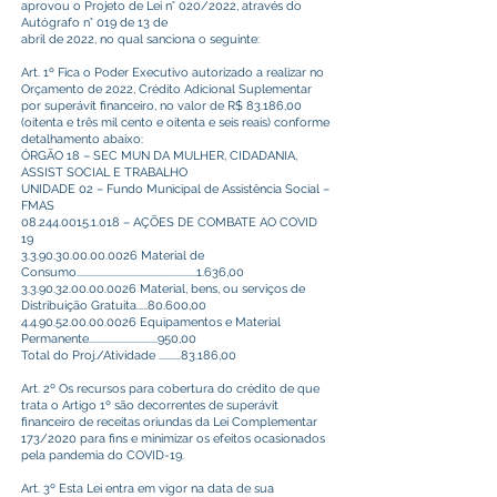
aprovou o Projeto de Lei n° 020/2022, através do
Autógrafo n° 019 de 13 de
abril de 2022, no qual sanciona o seguinte:
Art. 1º Fica o Poder Executivo autorizado a realizar no
Orçamento de 2022, Crédito Adicional Suplementar
por superávit financeiro, no valor de R$ 83.186,00
(oitenta e três mil cento e oitenta e seis reais) conforme
detalhamento abaixo:
ÓRGÃO 18 – SEC MUN DA MULHER, CIDADANIA,
ASSIST SOCIAL E TRABALHO
UNIDADE 02 – Fundo Municipal de Assistência Social –
FMAS
08.244.0015.1.018
– AÇÕES DE COMBATE AO COVID
19
3.3.90.30.00.00.0026
Material de
Consumo......................................................1.636,00
3.3.90.32.00.00.0026
Material, bens, ou serviços de
Distribuição Gratuita.....80.600,00
4.4.90.52.00.00.0026
Equipamentos e Material
Permanente...............................950,00
Total do Proj./Atividade ..........83.186,00
Art. 2º Os recursos para cobertura do crédito de que
trata o Artigo 1º são decorrentes de superávit
financeiro de receitas oriundas da Lei Complementar
173/2020 para fins e minimizar os efeitos ocasionados
pela pandemia do COVID-19.
Art. 3º Esta Lei entra em vigor na data de sua