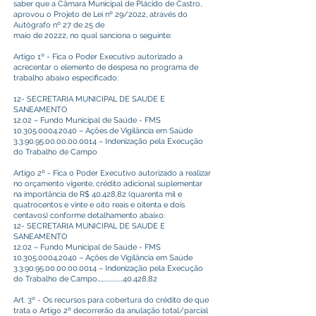
saber que a Câmara Municipal de Plácido de Castro,
aprovou o Projeto de Lei nº 29/2022, através do
Autógrafo nº 27 de 25 de
maio de 20222, no qual sanciona o seguinte:
Artigo 1º - Fica o Poder Executivo autorizado a
acrecentar o elemento de despesa no programa de
trabalho abaixo especificado:
12- SECRETARIA MUNICIPAL DE SAUDE E
SANEAMENTO
12.02 – Fundo Municipal de Saúde - FMS
10.305.0004.2040
– Ações de Vigilância em Saúde
3.3.90.95.00.00.00.0014
– Indenização pela Execução
do Trabalho de Campo
Artigo 2º - Fica o Poder Executivo autorizado a realizar
no orçamento vigente, crédito adicional suplementar
na importância de R$ 40.428,82 (quarenta mil e
quatrocentos e vinte e oito reais e oitenta e dois
centavos) conforme detalhamento abaixo:
12- SECRETARIA MUNICIPAL DE SAUDE E
SANEAMENTO
12.02 – Fundo Municipal de Saúde - FMS
10.305.0004.2040
– Ações de Vigilância em Saúde
3.3.90.95.00.00.00.0014
– Indenização pela Execução
do Trabalho de Campo…….............40.428,82
Art. 3º - Os recursos para cobertura do crédito de que
trata o Artigo 2º decorrerão da anulação total/parcial