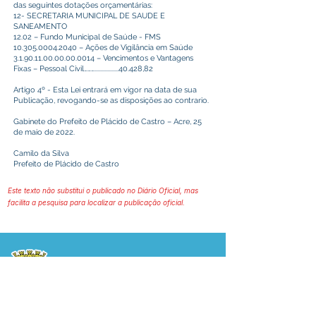
das seguintes dotações orçamentárias:
12- SECRETARIA MUNICIPAL DE SAUDE E
SANEAMENTO
12.02 – Fundo Municipal de Saúde - FMS
10.305.0004.2040
– Ações de Vigilância em Saúde
3.1.90.11.00.00.00.0014
– Vencimentos e Vantagens
Fixas – Pessoal Civil……….................40.428,82
Artigo 4º - Esta Lei entrará em vigor na data de sua
Publicação, revogando-se as disposições ao contrario.
Gabinete do Prefeito de Plácido de Castro – Acre, 25
de maio de 2022.
Camilo da Silva
Prefeito de Plácido de Castro
Este texto não substitui o publicado no Diário Oficial, mas
facilita a pesquisa para localizar a publicação oficial.
Prefeitura Municipal
de Plácido de Castro
Poder Executivo