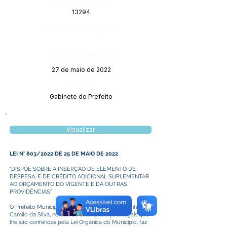
13294
Página da Publicação:
Data da Publicação:
27 de maio de 2022
Órgão:
Gabinete do Prefeito
Visualizar
LEI N° 803/2022 DE 25 DE MAIO DE 2022
“DISPÕE SOBRE A INSERÇÃO DE ELEMENTO DE
DESPESA, E DE CRÉDITO ADICIONAL SUPLEMENTAR
AO ORÇAMENTO DO VIGENTE E DÁ OUTRAS
PROVIDÊNCIAS”
O Prefeito Municipal de Plácido de Castro, o senhor
Camilo da Silva, no uso de suas atribuições legais que
lhe são conferidas pela Lei Orgânica do Município, faz