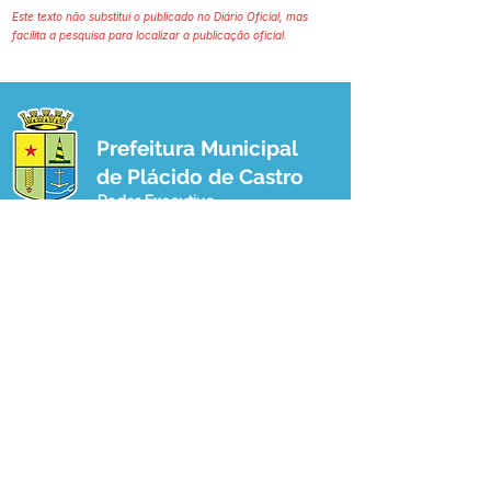
Este texto não substitui o publicado no Diário Oficial, mas
facilita a pesquisa para localizar a publicação oficial.
Prefeitura Municipal
de Plácido de Castro
Poder Executivo
SERVIÇO DE ATENDIMENTO AO 
CIDADÃO (SIC) E OUVIDORIA
Prefeitura de Plácido de Castro - Estado 
do Acre
CNPJ 04.076.733/0001-60
💻Acesso online: 
SIC 
| 
Fale Conosco
 | 
Ouvidoria
 | 
Portal de Transparência
 | 
Mapa do Site