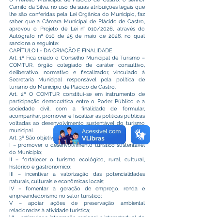
Camilo da Silva, no uso de suas atribuições legais que
lhe são conferidas pela Lei Orgânica do Município, faz
saber que a Câmara Municipal de Plácido de Castro,
aprovou o Projeto de Lei n° 010/2026, através do
Autógrafo nº 010 de 25 de maio de 2026, no qual
sanciona o seguinte:
CAPÍTULO I - DA CRIAÇÃO E FINALIDADE
Art. 1º Fica criado o Conselho Municipal de Turismo –
COMTUR, órgão colegiado de caráter consultivo,
deliberativo, normativo e fiscalizador, vinculado à
Secretaria Municipal responsável pela política de
turismo do Município de Plácido de Castro.
Art. 2º O COMTUR constitui-se em instrumento de
participação democrática entre o Poder Público e a
sociedade civil, com a finalidade de formular,
acompanhar, promover e fiscalizar as políticas públicas
voltadas ao desenvolvimento sustentável do turismo
municipal.
Art. 3º São objetivos do COMTUR:
I – promover o desenvolvimento turístico sustentável
do Município;
II – fortalecer o turismo ecológico, rural, cultural,
histórico e gastronômico;
III – incentivar a valorização das potencialidades
naturais, culturais e econômicas locais;
IV – fomentar a geração de emprego, renda e
empreendedorismo no setor turístico;
V – apoiar ações de preservação ambiental
relacionadas à atividade turística;