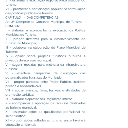
VI – estimular a integração regional e interestadual do
turismo;
VII – promover a participação popular na formulação
das políticas públicas de turismo.
CAPÍTULO II - DAS COMPETÊNCIAS
Art. 4º Compete ao Conselho Municipal de Turismo –
COMTUR:
I – elaborar e acompanhar a execução da Política
Municipal de Turismo;
II – propor diretrizes para o desenvolvimento do
turismo no Município;
III – colaborar na elaboração do Plano Municipal de
Turismo;
IV – opinar sobre projetos turísticos públicos e
privados de interesse municipal;
V – sugerir medidas para melhoria da infraestrutura
turística;
VI – incentivar campanhas de divulgação das
potencialidades turísticas do Município;
VII – propor parcerias entre Poder Público, iniciativa
privada e sociedade civil;
VIII – apoiar eventos, feiras, festivais e atividades de
promoção turística;
IX – elaborar e aprovar seu Regimento Interno;
X – acompanhar a aplicação de recursos destinados
ao turismo municipal;
XI – estimular ações de qualificação profissional no
setor turístico;
XII – propor ações voltadas ao turismo sustentável e à
educação ambiental;