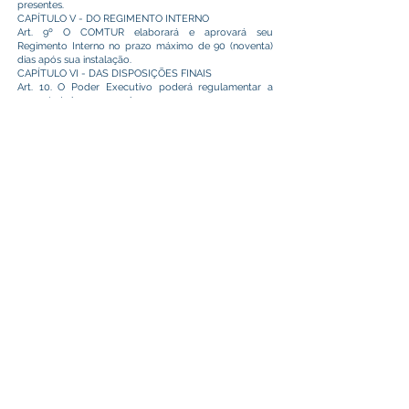
presentes.
CAPÍTULO V - DO REGIMENTO INTERNO
Art. 9º O COMTUR elaborará e aprovará seu
Regimento Interno no prazo máximo de 90 (noventa)
dias após sua instalação.
CAPÍTULO VI - DAS DISPOSIÇÕES FINAIS
Art. 10. O Poder Executivo poderá regulamentar a
presente Lei no que couber.
Art. 11. As despesas decorrentes da execução desta Lei
correrão por conta das dotações orçamentárias
próprias.
Art. 12. Esta Lei entra em vigor na data de sua
publicação.
Plácido de Castro Ac, em 27 de maio de 2026.
Camilo da Silva
Prefeito Municipal
Este texto não substitui o publicado no Diário Oficial, mas
facilita a pesquisa para localizar a publicação oficial.
Prefeitura Municipal
de Plácido de Castro
Poder Executivo