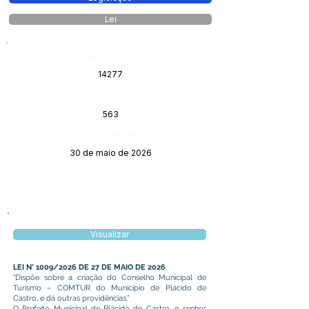
Lei
Número do Diário:
14277
Página da Publicação:
563
Data da Publicação:
30 de maio de 2026
Órgão:
Visualizar
LEI N° 1009/2026 DE 27 DE MAIO DE 2026
“Dispõe sobre a criação do Conselho Municipal de
Turismo – COMTUR do Município de Plácido de
Castro, e dá outras providências.”
O Prefeito Municipal de Plácido de Castro, o senhor