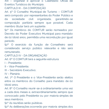
XIII – organizar e aprovar o Calendário Oficial de
Eventos Turísticos do Município.
CAPÍTULO III - DA COMPOSIÇÃO
Art. 5º O Conselho Municipal de Turismo – COMTUR
será composto por representantes do Poder Público e
da sociedade civil organizada, garantindo-se
composição paritária sempre que possível. Cada
membro titular terá um suplente.
§1º Os membros do COMTUR serão nomeados por
Decreto do Poder Executivo Municipal para mandato
de 02 (dois) anos, permitida uma recondução por igual
período.
§2º O exercício da função de Conselheiro será
considerado serviço público relevante e não será
remunerado.
CAPÍTULO IV - DA ORGANIZAÇÃO
Art. 6º O COMTUR terá a seguinte estrutura:
I – Presidente;
II – Vice-Presidente;
III – Secretário Executivo;
IV – Plenário.
Art. 7º O Presidente e o Vice-Presidente serão eleitos
entre os membros do Conselho para mandato de 02
(dois) anos.
Art. 8º O Conselho reunir-se-á ordinariamente uma vez
a cada dois meses e, extraordinariamente, sempre que
convocado pelo Presidente ou por maioria simples de
seus membros.
§1º As reuniões serão públicas.
§2º As deliberações ocorrerão por maioria simples dos