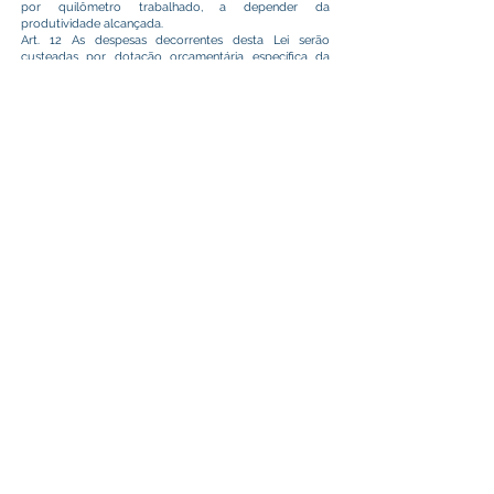
por quilômetro trabalhado, a depender da
produtividade alcançada.
Art. 12 As despesas decorrentes desta Lei serão
custeadas por dotação orçamentária específica da
Secretaria Municipal de Infraestrutura, Obras e
Serviços Urbanos.
Art. 13 Esta Lei entra em vigor na data de sua
publicação.
Plácido de Castro Ac, em 27 de maio de 2026.
Camilo da Silva
Prefeito Municipal
Este texto não substitui o publicado no Diário Oficial, mas
facilita a pesquisa para localizar a publicação oficial.
Prefeitura Municipal
de Plácido de Castro
Poder Executivo
SERVIÇO DE ATENDIMENTO AO 
CIDADÃO (SIC) E OUVIDORIA