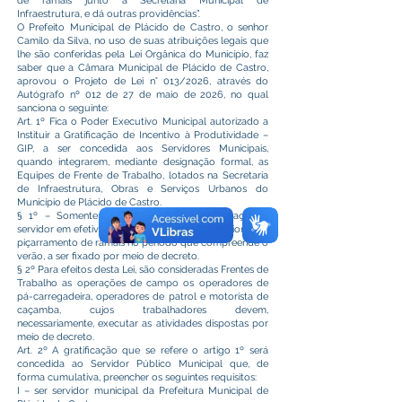
de ramais junto à Secretaria Municipal de
Infraestrutura, e dá outras providências”.
O Prefeito Municipal de Plácido de Castro, o senhor
Camilo da Silva, no uso de suas atribuições legais que
lhe são conferidas pela Lei Orgânica do Município, faz
saber que a Câmara Municipal de Plácido de Castro,
aprovou o Projeto de Lei n° 013/2026, através do
Autógrafo nº 012 de 27 de maio de 2026, no qual
sanciona o seguinte:
Art. 1º Fica o Poder Executivo Municipal autorizado a
Instituir a Gratificação de Incentivo à Produtividade –
GIP, a ser concedida aos Servidores Municipais,
quando integrarem, mediante designação formal, as
Equipes de Frente de Trabalho, lotados na Secretaria
de Infraestrutura, Obras e Serviços Urbanos do
Município de Plácido de Castro.
§ 1º – Somente fará jus à referida gratificação o
servidor em efetivo exercício na função operacional de
piçarramento de ramais no período que compreende o
verão, a ser fixado por meio de decreto.
§ 2º Para efeitos desta Lei, são consideradas Frentes de
Trabalho as operações de campo os operadores de
pá-carregadeira, operadores de patrol e motorista de
caçamba, cujos trabalhadores devem,
necessariamente, executar as atividades dispostas por
meio de decreto.
Art. 2º A gratificação que se refere o artigo 1º será
concedida ao Servidor Público Municipal que, de
forma cumulativa, preencher os seguintes requisitos:
I – ser servidor municipal da Prefeitura Municipal de