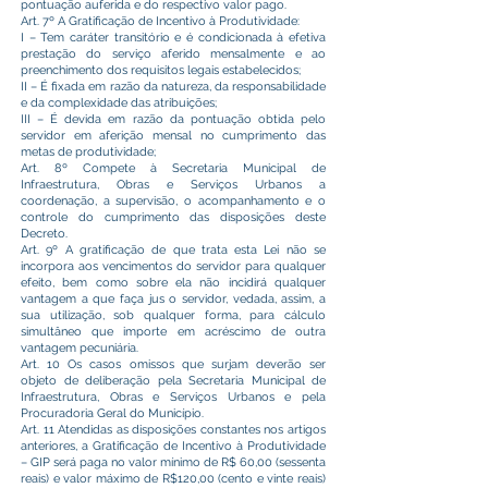
pontuação auferida e do respectivo valor pago.
Art. 7º A Gratificação de Incentivo à Produtividade:
I – Tem caráter transitório e é condicionada à efetiva
prestação do serviço aferido mensalmente e ao
preenchimento dos requisitos legais estabelecidos;
II – É fixada em razão da natureza, da responsabilidade
e da complexidade das atribuições;
III – É devida em razão da pontuação obtida pelo
servidor em aferição mensal no cumprimento das
metas de produtividade;
Art. 8º Compete à Secretaria Municipal de
Infraestrutura, Obras e Serviços Urbanos a
coordenação, a supervisão, o acompanhamento e o
controle do cumprimento das disposições deste
Decreto.
Art. 9º A gratificação de que trata esta Lei não se
incorpora aos vencimentos do servidor para qualquer
efeito, bem como sobre ela não incidirá qualquer
vantagem a que faça jus o servidor, vedada, assim, a
sua utilização, sob qualquer forma, para cálculo
simultâneo que importe em acréscimo de outra
vantagem pecuniária.
Art. 10 Os casos omissos que surjam deverão ser
objeto de deliberação pela Secretaria Municipal de
Infraestrutura, Obras e Serviços Urbanos e pela
Procuradoria Geral do Município.
Art. 11 Atendidas as disposições constantes nos artigos
anteriores, a Gratificação de Incentivo à Produtividade
– GIP será paga no valor mínimo de R$ 60,00 (sessenta
reais) e valor máximo de R$120,00 (cento e vinte reais)