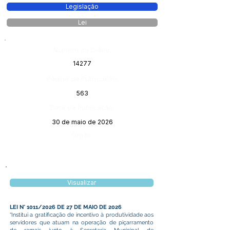
Legislação
Lei
Número do Diário:
14277
Página da Publicação:
563
Data da Publicação:
30 de maio de 2026
Órgão:
Visualizar
LEI N° 1011/2026 DE 27 DE MAIO DE 2026
“Institui a gratificação de incentivo à produtividade aos
servidores que atuam na operação de piçarramento