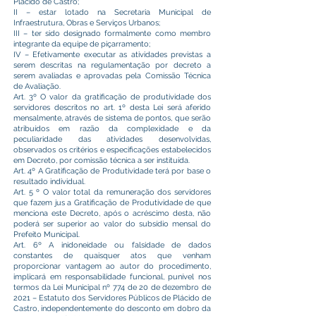
Plácido de Castro;
II – estar lotado na Secretaria Municipal de
Infraestrutura, Obras e Serviços Urbanos;
III – ter sido designado formalmente como membro
integrante da equipe de piçarramento;
IV – Efetivamente executar as atividades previstas a
serem descritas na regulamentação por decreto a
serem avaliadas e aprovadas pela Comissão Técnica
de Avaliação.
Art. 3º O valor da gratificação de produtividade dos
servidores descritos no art. 1º desta Lei será aferido
mensalmente, através de sistema de pontos, que serão
atribuídos em razão da complexidade e da
peculiaridade das atividades desenvolvidas,
observados os critérios e especificações estabelecidos
em Decreto, por comissão técnica a ser instituída.
Art. 4º A Gratificação de Produtividade terá por base o
resultado individual.
Art. 5 º O valor total da remuneração dos servidores
que fazem jus a Gratificação de Produtividade de que
menciona este Decreto, após o acréscimo desta, não
poderá ser superior ao valor do subsídio mensal do
Prefeito Municipal.
Art. 6º A inidoneidade ou falsidade de dados
constantes de quaisquer atos que venham
proporcionar vantagem ao autor do procedimento,
implicará em responsabilidade funcional, punível nos
termos da Lei Municipal nº 774 de 20 de dezembro de
2021 – Estatuto dos Servidores Públicos de Plácido de
Castro, independentemente do desconto em dobro da