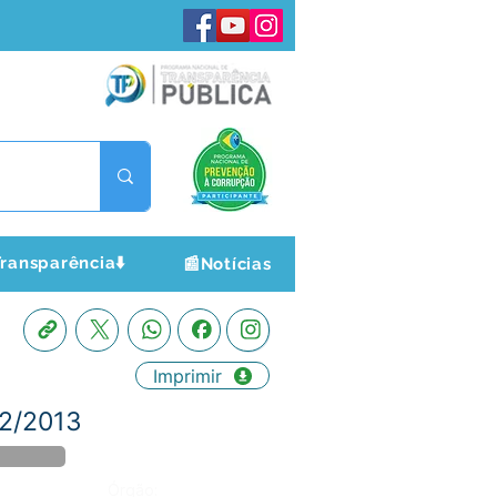
ransparência⬇️
📰Notícias
Imprimir
02/2013
Órgão: