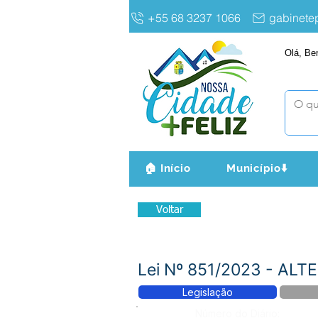
+55 68 3237 1066
gabinet
Olá, Be
🏠 Início
Município⬇️
Voltar
Lei Nº 851/2023 - AL
Legislação
Número do Diário: