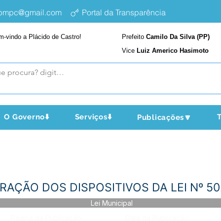
epmpc@gmail.com
Portal da Transparência
m-vindo a Plácido de Castro!
Prefeito
Camilo Da Silva (PP)
Vice
Luiz Americo Hasimoto
O Governo⬇️
Serviços⬇️
T
Publicações🔽
TERAÇÃO DOS DISPOSITIVOS DA LEI Nº 5
Lei Municipal
Página da Publicação:
Data da Publicação: