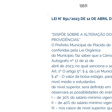
13511
LEI N° 851/2023 DE 12 DE ABRIL D
“DISPÕE SOBRE A ALTERAÇÃO DOS
PROVIDÊNCIAS.”
O Prefeito Municipal de Plácido de 
conferidas pela Lei Orgânica
do Município, faz saber que a Câma
Autógrafo nº 17 de 12 de
abril de 2023, no qual sanciona o s
Art. 1º O artigo 5º, § 4, da Lei Mu
§ 4º - O valor da bolsa estágio, pa
nível médio e estudantes
de nível superior, será definido em
observará as possibilidades do erár
I – de 30% do salário-mínimo vigen
II – de 40% do salário-mínimo vige
III – nos casos de nível superior, q