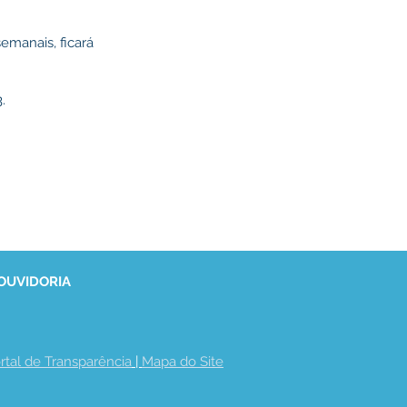
semanais, ficará
.
 OUVIDORIA
rtal de Transparência
 | 
Mapa do Site