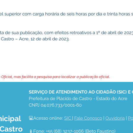
el superior com carga horária de seis horas por dia e trinta horas 
ata de sua publicação, com efeitos retroativos a 1º de abril de 2023
Castro – Acre, 12 de abril de 2023.
 Oficial, mas facilita a pesquisa para localizar a publicação oficial.
SERVIÇO DE ATENDIMENTO AO CIDADÃO (SIC) E
Prefeitura de Plácido de Castro - Estado do Acre
CNPJ 04.076.733/0001-60
icipal
💻Acesso online: 
SIC 
| 
Fale Conosco
 | 
Ouvidoria
 | 
Po
 Castro
📱Fone: +55 (68) 3237-1066 (Beto Faustino)