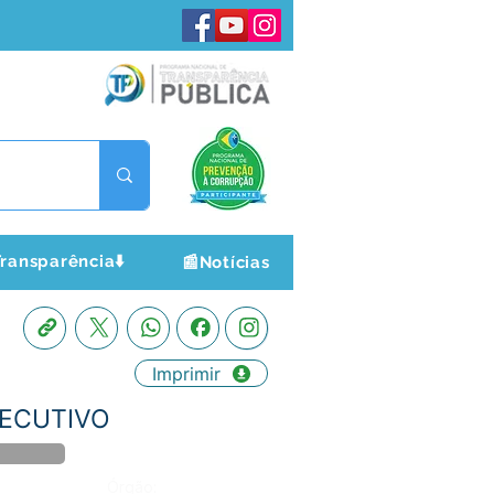
ransparência⬇️
📰Notícias
Imprimir
XECUTIVO
Órgão: