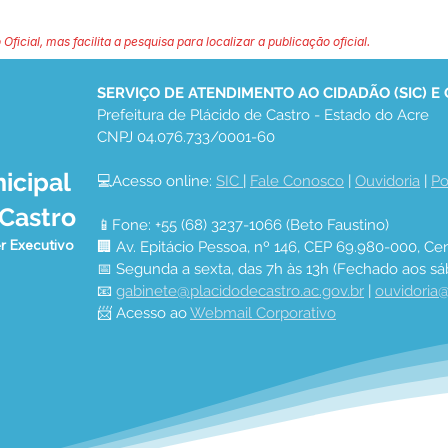
 Oficial, mas facilita a pesquisa para localizar a publicação oficial.
SERVIÇO DE ATENDIMENTO AO CIDADÃO (SIC) E
Prefeitura de Plácido de Castro - Estado do Acre
CNPJ 04.076.733/0001-60
icipal
💻Acesso online: 
SIC 
| 
Fale Conosco
 | 
Ouvidoria
 | 
Po
 Castro
📱Fone: +55 (68) 3237-1066 (Beto Faustino)
r Executivo
🏢 Av. Epitácio Pessoa, nº 146, CEP 69.980-000, Cen
📅 Segunda a sexta, das 7h às 13h (Fechado aos sá
📧 
gabinete@placidodecastro.ac.gov.br
 | 
ouvidoria@
📨 Acesso ao 
Webmail Corporativo