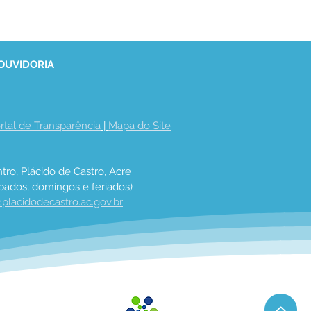
 OUVIDORIA
rtal de Transparência
 | 
Mapa do Site
tro, Plácido de Castro, Acre
bados, domingos e feriados)
placidodecastro.ac.gov.br