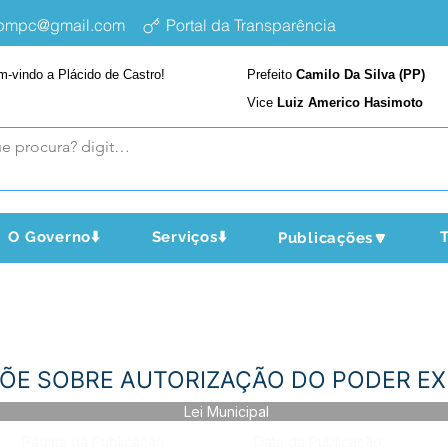
epmpc@gmail.com
Portal da Transparência
m-vindo a Plácido de Castro!
Prefeito
Camilo Da Silva (PP)
Vice
Luiz Americo Hasimoto
O Governo⬇️
Serviços⬇️
T
Publicações🔽
ISPÕE SOBRE AUTORIZAÇÃO DO PODER E
Lei Municipal
Página da Publicação:
Data da Publicação: