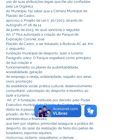
uso de suas atribuições legais que lhe são conferidas
pela Lei Orgânica
do Município, faz saber que a Câmara Municipal de
Plácido de Castro,
aprovou o Projeto de Lei n° 30/2023, através do
Autógrafo nº 28 de 14
de junho de 2023, no qual sanciona o seguinte:
Art. 1º Fica autorizada a criação do Parque de
Exposição Coronel José
Plácido de Castro, a ser instalado à Rodovia AC 40, Km
2, enquanto
fundação municipal de desporto, lazer e turismo.
Parágrafo único. O Parque respeitará como princípios
de sua criação e
funcionamento os pilares da sustentabilidade,
acessibilidade, geração
de emprego e renda, solidariedade, respeito aos seres
vivos, promoção
da assistência social, prática cultural, desenvolvimento
comunitário, valorização do desporto e incentivo ao
lazer e turismo.
Art. 2º A fundação, instituída por decreto pelo Poder
Executivo municipal de Plácido de Castro, na forma
desta lei, é pessoa jurídica de direito
privado, de fim não lucrativo, com autonomia
administrativa e financeira,
que tem por objetivo primordial assegurar a prática do
desporto, do lazer da realização de festa dos peões de
boiadeiros, esportes equinos,
motocross, ciclismo, esqueitismo, e demais