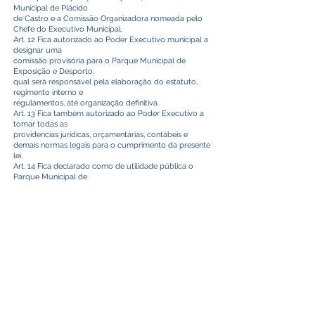
Municipal de Plácido
de Castro e a Comissão Organizadora nomeada pelo
Chefe do Executivo Municipal.
Art. 12 Fica autorizado ao Poder Executivo municipal a
designar uma
comissão provisória para o Parque Municipal de
Exposição e Desporto,
qual será responsável pela elaboração do estatuto,
regimento interno e
regulamentos, até organização definitiva.
Art. 13 Fica também autorizado ao Poder Executivo a
tomar todas as
providencias jurídicas, orçamentárias, contábeis e
demais normas legais para o cumprimento da presente
lei.
Art. 14 Fica declarado como de utilidade pública o
Parque Municipal de
Exposição e Desporto Coronel José Plácido de Castro
para todos os fins.
Art. 15 Fica o Poder Executivo autorizado a
regulamentar esta Lei, bem
como instituí-la no prazo de até 180 (cento e oitenta)
dias.
Art. 16 Esta Lei entra em vigor na data de sua
publicação, revogadas as
disposições em contrário.
Gabinete do Prefeito de Plácido de Castro – Acre, 14
de junho de 2023.
Camilo da Silva
Prefeito de Plácido de Castro