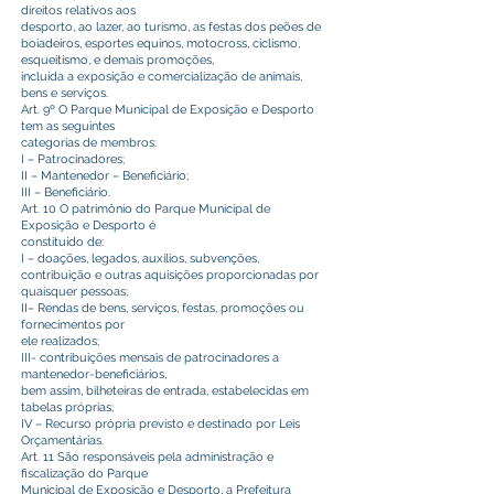
direitos relativos aos
desporto, ao lazer, ao turismo, as festas dos peões de
boiadeiros, esportes equinos, motocross, ciclismo,
esqueitismo, e demais promoções,
incluída a exposição e comercialização de animais,
bens e serviços.
Art. 9º O Parque Municipal de Exposição e Desporto
tem as seguintes
categorias de membros:
I – Patrocinadores;
II – Mantenedor – Beneficiário;
III – Beneficiário.
Art. 10 O patrimônio do Parque Municipal de
Exposição e Desporto é
constituído de:
I – doações, legados, auxílios, subvenções,
contribuição e outras aquisições proporcionadas por
quaisquer pessoas;
II– Rendas de bens, serviços, festas, promoções ou
fornecimentos por
ele realizados;
III- contribuições mensais de patrocinadores a
mantenedor-beneficiários,
bem assim, bilheteiras de entrada, estabelecidas em
tabelas próprias;
IV – Recurso própria previsto e destinado por Leis
Orçamentárias.
Art. 11 São responsáveis pela administração e
fiscalização do Parque
Municipal de Exposição e Desporto, a Prefeitura