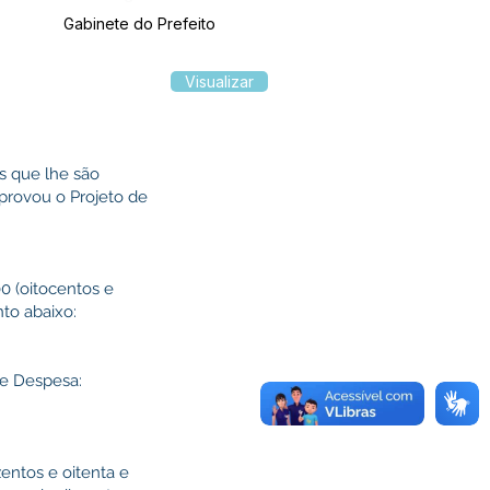
Gabinete do Prefeito
Visualizar
is que lhe são
aprovou o Projeto de
00 (oitocentos e
to abaixo:
de Despesa:
zentos e oitenta e