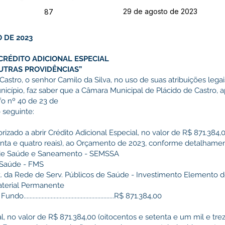
29 de agosto de 2023
87
O DE 2023
CRÉDITO ADICIONAL ESPECIAL
UTRAS PROVIDÊNCIAS”
Castro, o senhor Camilo da Silva, no uso de suas atribuições lega
nicípio, faz saber que a Câmara Municipal de Plácido de Castro, 
fo nº 40 de 23 de
 seguinte:
orizado a abrir Crédito Adicional Especial, no valor de R$ 871.384,
enta e quatro reais), ao Orçamento de 2023, conforme detalhamen
l de Saúde e Saneamento - SEMSSA
 Saúde - FMS
ut. da Rede de Serv. Públicos de Saúde - Investimento Elemento 
aterial Permanente
...................................................R$ 871.384,00
ial, no valor de R$ 871.384,00 (oitocentos e setenta e um mil e tre