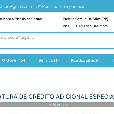
epmpc@gmail.com
Portal da Transparência
m-vindo a Plácido de Castro!
Prefeito
Camilo Da Silva (PP)
Vice
Luiz Americo Hasimoto
O Governo⬇️
Serviços⬇️
T
Publicações🔽
BERTURA DE CRÉDITO ADICIONAL ESPECI
Lei Municipal
Página da Publicação:
Data da Publicação: