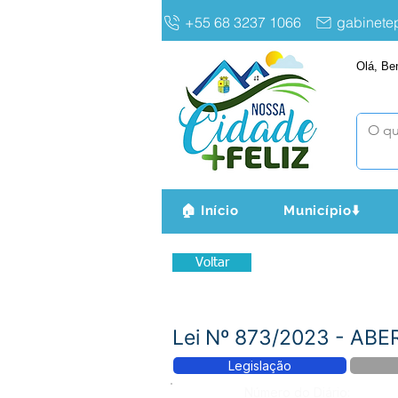
+55 68 3237 1066
gabinet
Olá, Be
🏠 Início
Município⬇️
Voltar
Lei Nº 873/2023 - A
Legislação
Número do Diário: