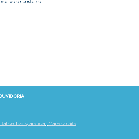
rmos do disposto no
 OUVIDORIA
rtal de Transparência
 | 
Mapa do Site