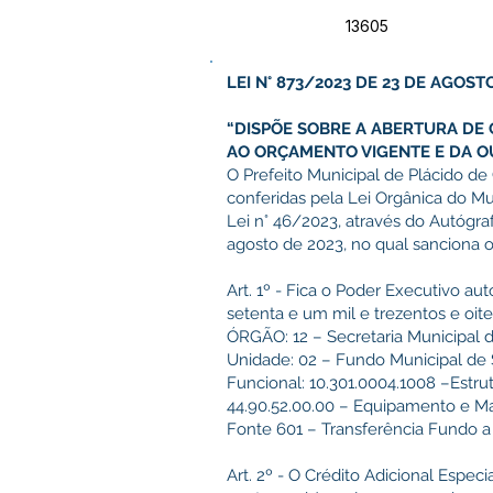
13605
LEI N° 873/2023 DE 23 DE AGOST
“DISPÕE SOBRE A ABERTURA DE 
AO ORÇAMENTO VIGENTE E DA O
O Prefeito Municipal de Plácido de 
conferidas pela Lei Orgânica do Mu
Lei n° 46/2023, através do Autógra
agosto de 2023, no qual sanciona o
Art. 1º - Fica o Poder Executivo aut
setenta e um mil e trezentos e oit
ÓRGÃO: 12 – Secretaria Municipa
Unidade: 02 – Fundo Municipal de
Funcional: 10.301.0004.1008 –Estr
44.90.52.00.00 – Equipamento e M
Fonte 601 – Transferência Fundo a Fundo.........
Art. 2º - O Crédito Adicional Espec