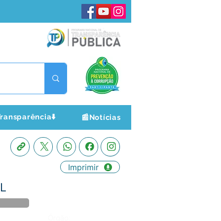
ransparência⬇️
📰Notícias
Imprimir
AL
Órgão: