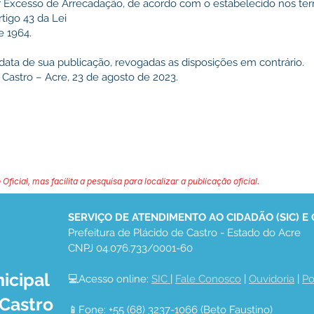
r Excesso de Arrecadação, de acordo com o estabelecido nos te
rtigo 43 da Lei
e 1964.
a data de sua publicação, revogadas as disposições em contrário.
 Castro – Acre, 23 de agosto de 2023.
 Oficial, mas facilita a pesquisa para localizar a publicação oficial.
SERVIÇO DE ATENDIMENTO AO CIDADÃO (SIC) E
Prefeitura de Plácido de Castro - Estado do Acre
CNPJ 04.076.733/0001-60
icipal
💻Acesso online: 
SIC 
| 
Fale Conosco
 | 
Ouvidoria
 | 
Po
 Castro
📱Fone: +55 (68) 3237-1066 (Beto Faustino)