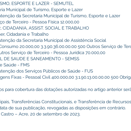
RISMO, ESPORTE E LAZER - SEMUTEL
ria Municipal de Turismo, Esporte e Lazer
utenção da Secretaria Municipal de Turismo, Esporte e Lazer
ço de Terceiro - Pessoa Física 12.000,00
R, CIDADANIA, ASSIST. SOCIAL E TRABALHO
er, Cidadania e Trabalho
utenção da Secretaria Municipal de Assistência Social
 Consumo 20.000,00 3.3.90.36.00.00.00 500 Outros Serviço de Terc
utros Serviço de Terceiro - Pessoa Jurídica 70.000,00
PAL DE SAUDE E SANEAMENTO - SEMSS
de Saúde - FMS
nutenção dos Serviços Públicos de Saúde - FUS
agens Fixas - Pessoal Civil 400.000,00 3.1.90.13.00.00.00 500 Obri
rsos para cobertura das dotações autorizadas no artigo anterior se
pais, Transferências Constitucionais, e Transferência de Recurs
a data de sua publicação, revogadas as disposições em contrário.
 Castro – Acre, 20 de setembro de 2023.