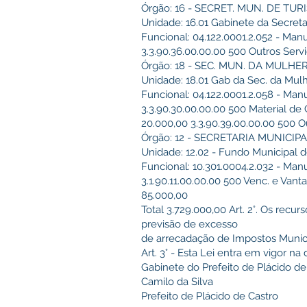
Órgão: 16 - SECRET. MUN. DE TU
Unidade: 16.01 Gabinete da Secreta
Funcional: 04.122.0001.2.052 - Man
3.3.90.36.00.00.00 500 Outros Servi
Órgão: 18 - SEC. MUN. DA MULHE
Unidade: 18.01 Gab da Sec. da Mulh
Funcional: 04.122.0001.2.058 - Man
3.3.90.30.00.00.00 500 Material de
20.000,00 3.3.90.39.00.00.00 500 O
Órgão: 12 - SECRETARIA MUNICI
Unidade: 12.02 - Fundo Municipal 
Funcional: 10.301.0004.2.032 - Ma
3.1.90.11.00.00.00 500 Venc. e Vant
85.000,00
Total 3.729.000,00 Art. 2°. Os recu
previsão de excesso
de arrecadação de Impostos Munici
Art. 3° - Esta Lei entra em vigor n
Gabinete do Prefeito de Plácido de
Camilo da Silva
Prefeito de Plácido de Castro