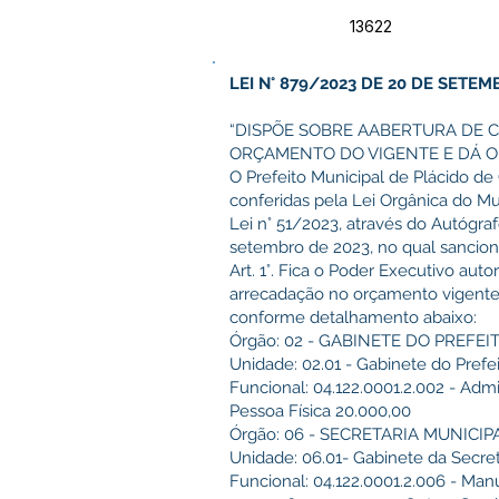
13622
LEI N° 879/2023 DE 20 DE SETEM
“DISPÕE SOBRE AABERTURA DE 
ORÇAMENTO DO VIGENTE E DÁ O
O Prefeito Municipal de Plácido de 
conferidas pela Lei Orgânica do Mu
Lei n° 51/2023, através do Autógra
setembro de 2023, no qual sancion
Art. 1°. Fica o Poder Executivo aut
arrecadação no orçamento vigente n
conforme detalhamento abaixo:
Órgão: 02 - GABINETE DO PREFEIT
Unidade: 02.01 - Gabinete do Prefe
Funcional: 04.122.0001.2.002 - Admi
Pessoa Física 20.000,00
Órgão: 06 - SECRETARIA MUNICI
Unidade: 06.01- Gabinete da Secret
Funcional: 04.122.0001.2.006 - Man