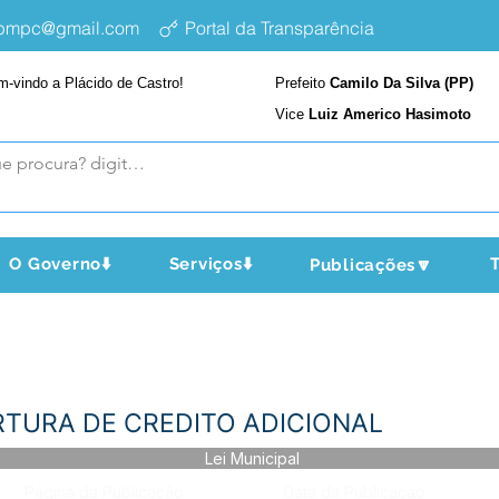
epmpc@gmail.com
Portal da Transparência
m-vindo a Plácido de Castro!
Prefeito
Camilo Da Silva (PP)
Vice
Luiz Americo Hasimoto
O Governo⬇️
Serviços⬇️
T
Publicações🔽
BERTURA DE CREDITO ADICIONAL
Lei Municipal
Página da Publicação:
Data da Publicação: