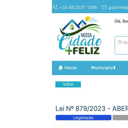
+55 68 3237 1066
gabinet
Olá, Be
🏠 Início
Município⬇️
Voltar
Lei Nº 879/2023 - A
Legislação
Número do Diário: