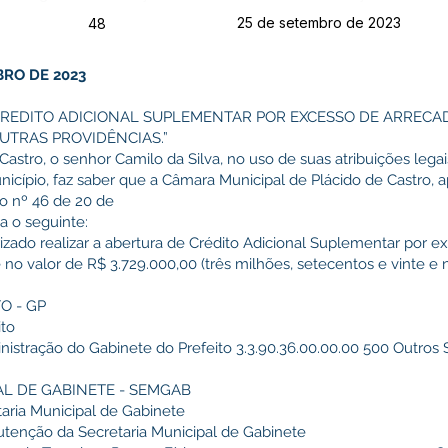
25 de setembro de 2023
48
BRO DE 2023
CREDITO ADICIONAL SUPLEMENTAR POR EXCESSO DE ARREC
UTRAS PROVIDÊNCIAS.”
Castro, o senhor Camilo da Silva, no uso de suas atribuições lega
nicípio, faz saber que a Câmara Municipal de Plácido de Castro, 
fo nº 46 de 20 de
a o seguinte:
orizado realizar a abertura de Crédito Adicional Suplementar por 
o valor de R$ 3.729.000,00 (três milhões, setecentos e vinte e n
O - GP
ito
nistração do Gabinete do Prefeito 3.3.90.36.00.00.00 500 Outros S
PAL DE GABINETE - SEMGAB
aria Municipal de Gabinete
utenção da Secretaria Municipal de Gabinete