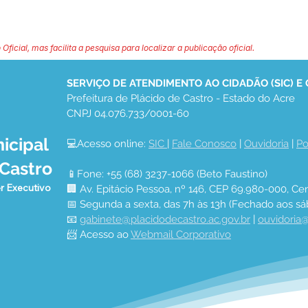
 Oficial, mas facilita a pesquisa para localizar a publicação oficial.
SERVIÇO DE ATENDIMENTO AO CIDADÃO (SIC) E
Prefeitura de Plácido de Castro - Estado do Acre
CNPJ 04.076.733/0001-60
icipal
💻Acesso online: 
SIC 
| 
Fale Conosco
 | 
Ouvidoria
 | 
Po
 Castro
📱Fone: +55 (68) 3237-1066 (Beto Faustino)
r Executivo
🏢 Av. Epitácio Pessoa, nº 146, CEP 69.980-000, Cen
📅 Segunda a sexta, das 7h às 13h (Fechado aos sá
📧 
gabinete@placidodecastro.ac.gov.br
 | 
ouvidoria@
📨 Acesso ao 
Webmail Corporativo