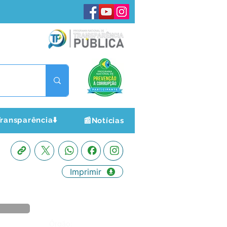
ransparência⬇️
📰Notícias
Imprimir
Órgão: