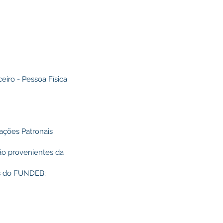
eiro - Pessoa Física
gações Patronais
rão provenientes da
os do FUNDEB;