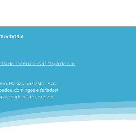
 OUVIDORIA
rtal de Transparência
 | 
Mapa do Site
tro, Plácido de Castro, Acre
bados, domingos e feriados)
placidodecastro.ac.gov.br