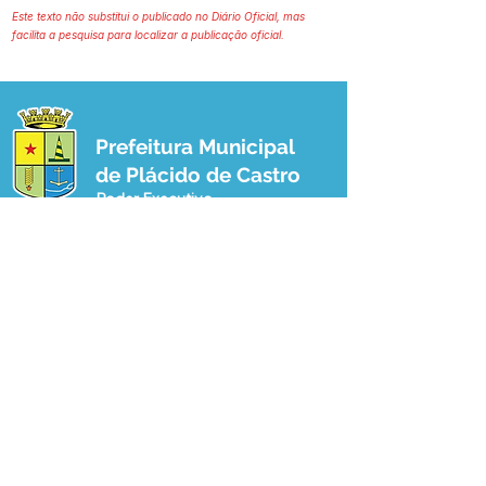
Este texto não substitui o publicado no Diário Oficial, mas
facilita a pesquisa para localizar a publicação oficial.
Prefeitura Municipal
de Plácido de Castro
Poder Executivo
SERVIÇO DE ATENDIMENTO AO 
CIDADÃO (SIC) E OUVIDORIA
Prefeitura de Plácido de Castro - Estado 
do Acre
CNPJ 04.076.733/0001-60
💻Acesso online: 
SIC 
| 
Fale Conosco
 | 
Ouvidoria
 | 
Portal de Transparência
 | 
Mapa do Site