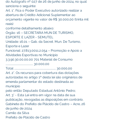
do Autógrafo nº 027 de 26 de junho de 2024, no qual
sanciona o seguinte:
Art. 1°. Fica o Poder Executivo autorizado realizar a
abertura de Crédito Adicional Suplementar ao
orçamento vigente no valor de R$ 30.000,00 (trinta mil
reais)
conforme detalhamento abaixo:
Órgão: 16 – SECRETARIA MUN DE TURISMO,
ESPORTE E LAZER - SEMUTEL
Unidade: 16.01 – Gab. da Secret. Mun. De Turismo,
Esporte e Lazer
Funcional:
27.813.0011.2.054
– Promoção e Apoio a
Atividades Esportivas no Município
3.3.90.30.00.00.00 701
Material de Consumo
.............................................. 30.000,00
Total ...................................................................... 30.000,00
Art. 2°. Os recursos para cobertura das dotações
autorizadas no artigo 1º desta lei são originários de
emenda parlamentar do estado destinada ao
município
pelo então Deputado Estadual Antônio Pedro;
Art. 3° - Esta Lei entra em vigor na data de sua
publicação, revogadas as disposições em contrário.
Gabinete do Prefeito de Plácido de Castro – Acre, 26
de junho de 2024.
Camilo da Silva
Prefeito de Plácido de Castro